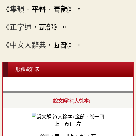
《
集韻
．平聲．青韻》。
《
正字通
．瓦部》。
《
中文大辭典
．瓦部》。
形體資料表
說文解字(大徐本)