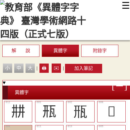
☰
:::
最新消息
常見問題
編輯說明
字典附錄
使用說明
顯示模式
網站導覽
EN
解 說
異體字
附錄字
小
中
大
|
🖨️
✉️
|
加入筆記
異體字
㐩
㼛
㼛
󸹸