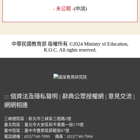
- 未公開 -
(
申請
)
中華民國教育部 版權所有 ©2024 Ministry of Education,
R.O.C. All rights reserved.
:::
個資法及隱私聲明
|
辭典公眾授權網
|
意見交流
|
網網相連
三峽總院區：新北市三峽區三樹路2號
臺北院區：臺北市大安區和平東路一段179號
臺中院區：臺中市豐原區師範街67號
電話總機：
(02)7740-7890
傳真：(02)7740-7064