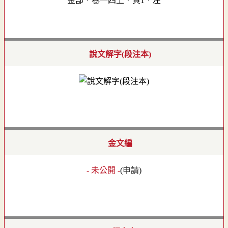
金部．卷一四上．頁1．左
說文解字(段注本)
金文編
- 未公開 -
(
申請
)