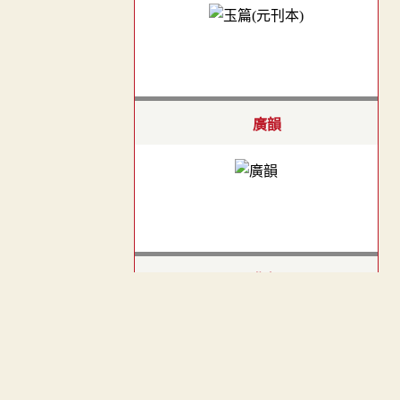
廣韻
集韻
︿
TOP