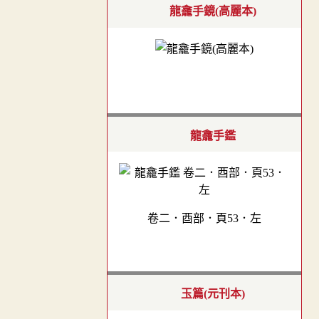
龍龕手鏡(高麗本)
龍龕手鑑
卷二．酉部．頁53．左
玉篇(元刊本)