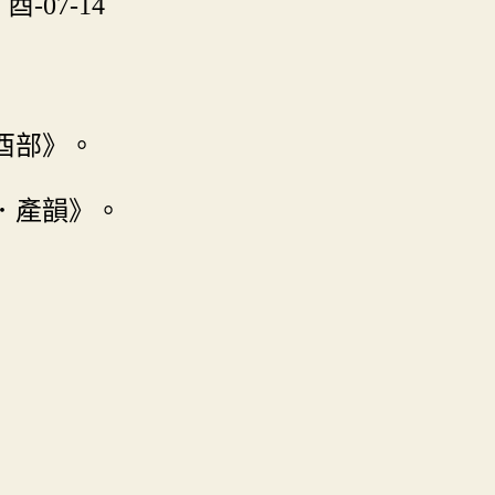
酉-07-14
酉部》。
．產韻》。