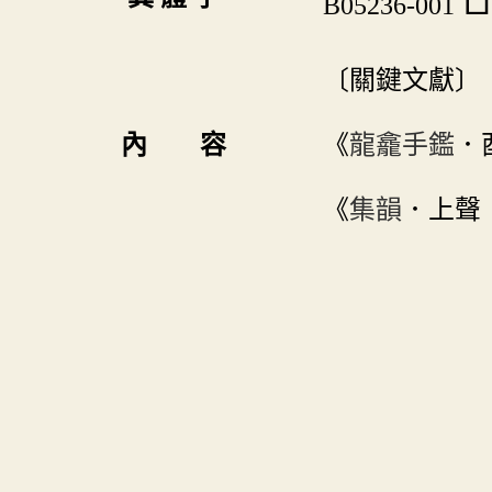
B05236-001
〔關鍵文獻〕
內 容
《
龍龕手鑑
．
《
集韻
．上聲