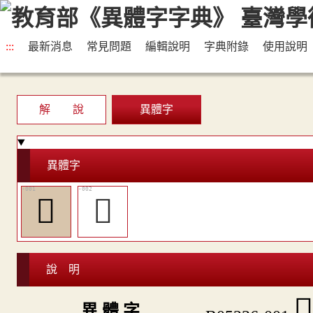
:::
最新消息
常見問題
編輯說明
字典附錄
使用說明
解 說
異體字
異體字
󸸦
󸸧
說 明

異 體 字