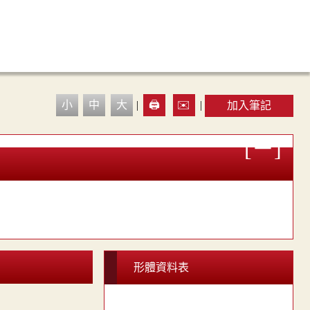
小
中
大
|
🖨️
✉️
|
加入筆記
形體資料表