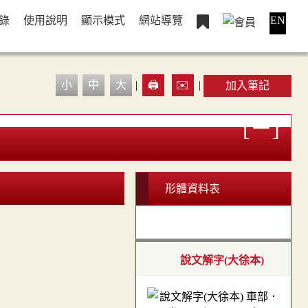
錄
使用說明
顯示模式
網站導覽
EN
小
中
大
|
🖨️
✉️
|
加入筆記
形體資料表
說文解字(大徐本)