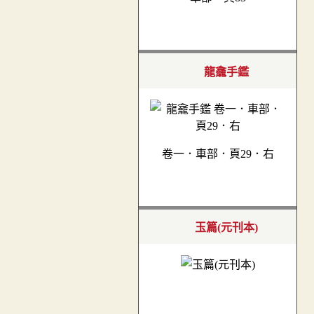
龍龕手鑑
卷一．車部．頁29．右
玉篇(元刊本)