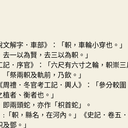
《說文解字．車部》：「軹，車輪小穿也。
，去一以為賢，去三以為軹。」
考工記．序官》：「六尺有六寸之輪，軹崇
：「祭兩軹及軌前，乃飲。」
。《周禮．冬官考工記．輿人》：「參分較
之植者、衡者也。」
」，即兩頭蛇，亦作「枳首蛇」。
韻》:「軹，縣名，在河內。」《史記．卷五
軹及鄧。」