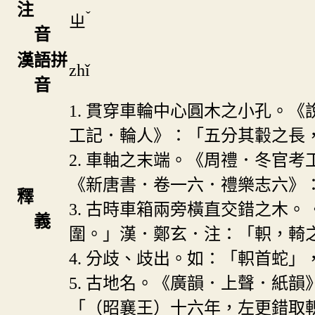
注
ˇ
ㄓ
音
漢語拼
zhǐ
音
1. 貫穿車輪中心圓木之小孔。
工記．輪人》：「五分其轂之長
2. 車軸之末端。《周禮．冬官
《新唐書．卷一六．禮樂志六》
釋
3. 古時車箱兩旁橫直交錯之木
義
圍。」漢．鄭玄．注：「軹，輢
4. 分歧、歧出。如：「軹首蛇
5. 古地名。《廣韻．上聲．紙
「（昭襄王）十六年，左更錯取