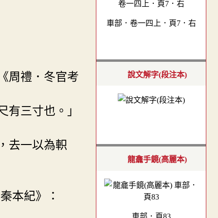
車部．卷一四上．頁7．右
說文解字(段注本)
」《周禮．冬官考
三尺有三寸也。」
圍，去一以為軹
龍龕手鏡(高麗本)
．秦本紀》：
車部．頁83