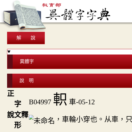
解 說
異體字
說 明
正
軹
B04997
車-05-12
字
說文釋
，車輪小穿也。从車，
形