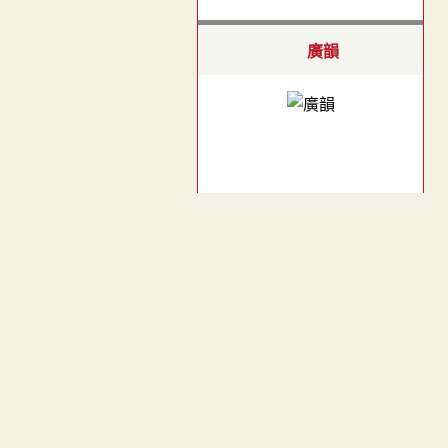
廣韻
集韻
︿
TOP
上聲．四紙．掌氏切．頁
307