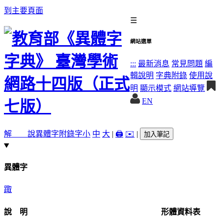
到主要頁面
☰
網站選單
:::
最新消息
常見問題
編
輯說明
字典附錄
使用說
明
顯示模式
網站導覽
EN
解 說
異體字
附錄字
小
中
大
|
🖨️
✉️
|
加入筆記
異體字
踙
說 明
形體資料表