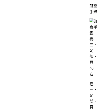
龍龕
手鑑
卷
三．
足
部．
頁