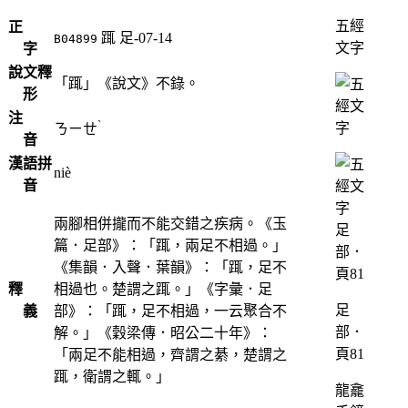
五經
正
踂
足-07-14
B04899
文字
字
說文釋
「踂」《說文》不錄。
形
注
ˋ
ㄋㄧㄝ
音
漢語拼
niè
音
兩腳相併攏而不能交錯之疾病。《玉
篇．足部》：「踂，兩足不相過。」
《集韻．入聲．葉韻》：「踂，足不
釋
相過也。楚謂之踂。」《字彙．足
足
義
部》：「踂，足不相過，一云聚合不
部．
解。」《穀梁傳．昭公二十年》：
頁81
「兩足不能相過，齊謂之綦，楚謂之
踂，衛謂之輒。」
龍龕