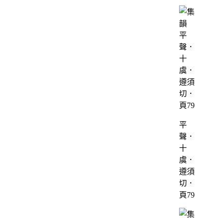
平
聲．
十
虞．
遵須
切．
頁79