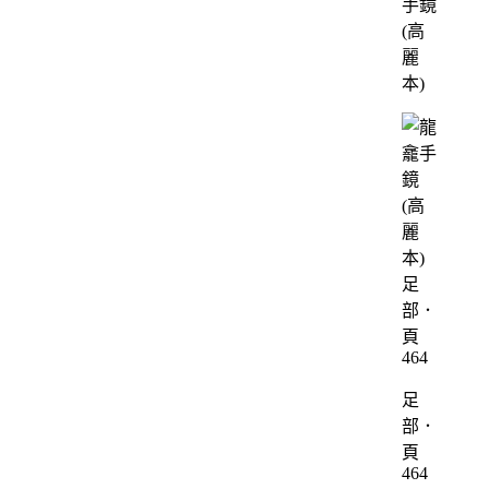
手鏡
(高
麗
本)
足
部．
頁
464