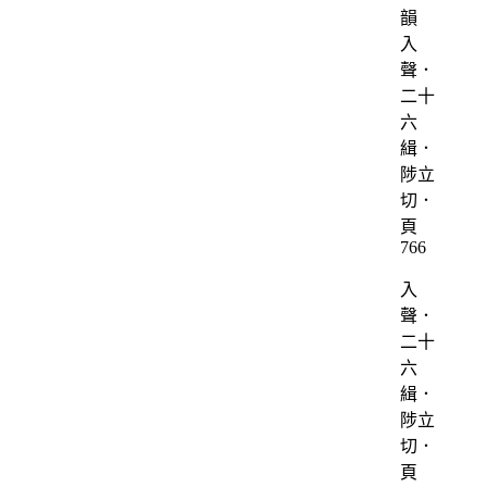
入
聲．
二十
六
緝．
陟立
切．
頁