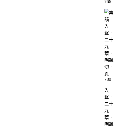
766
入
聲．
二十
九
葉．
昵輒