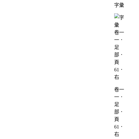
字彙
卷一
一．
足
部．
頁
61．
右