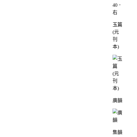
40．
右
玉篇
(元
刊
本)
廣韻
集韻