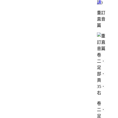
請
)
重訂
直音
篇
卷
二．
足