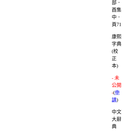
部．
酉集
中．
頁71
康熙
字典
(校
正
本)
- 未
公開
-
(
申
請
)
中文
大辭
典