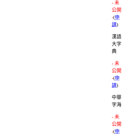
- 未
公開
-
(
申
請
)
漢語
大字
典
- 未
公開
-
(
申
請
)
中華
字海
- 未
公開
-
(
申