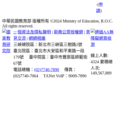
-
(
申
請
)
中華民國教育部 版權所有 ©2024 Ministry of Education, R.O.C.
All rights reserved.
:::
個資法及隱私聲明
|
辭典公眾授權網
|
意
見交流
|
網網相連
三峽總院區：新北市三峽區三樹路2號
臺北院區：臺北市大安區和平東路一段
線上人數:
179號
臺中院區：臺中市豐原區師範街
4324
累積總
67號
人次:
電話總機：
(02)7740-7890
傳真：
149,567,889
(02)7740-7064
TANet VoIP：9009-7890