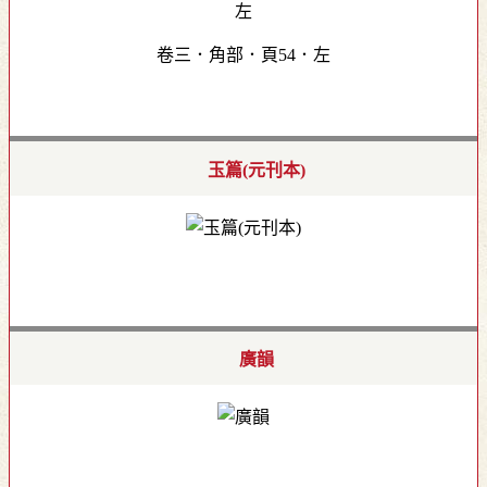
卷三．角部．頁54．左
玉篇(元刊本)
廣韻