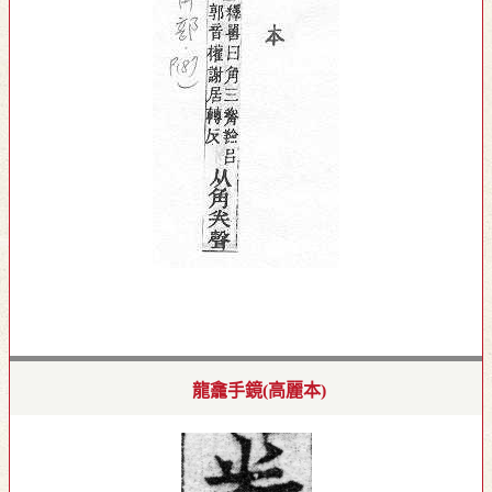
龍龕手鏡(高麗本)