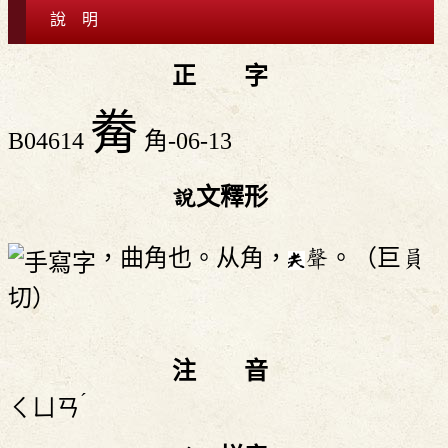
說 明
正 字
觠
B04614
角-06-13
說文釋形
，曲角也。从角，
聲。（巨員
切）
注 音
ˊ
ㄑㄩㄢ