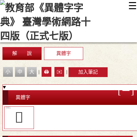
☰
:::
最新消息
常見問題
編輯說明
字典附錄
使用說明
顯示模式
網站導覽
EN
解 說
異體字
小
中
大
|
🖨️
✉️
|
加入筆記
異體字
𩓫