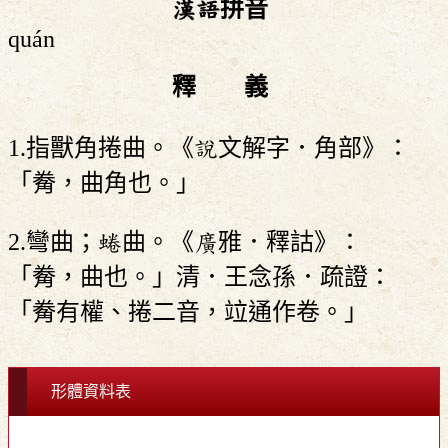
漢語拼音
quán
釋 義
1.指獸角捲曲。《說文解字．角部》：
「觠，曲角也。」
2.彎曲；蜷曲。《廣雅．釋詁》：
「觠，曲也。」清．王念孫．疏證：
「觠有權、捲二音，竝通作卷。」
形體資料表