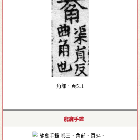
角部．頁511
龍龕手鑑