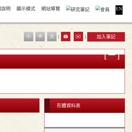
用說明
顯示模式
網站導覽
EN
小
中
大
|
🖨️
✉️
|
加入筆記
形體資料表