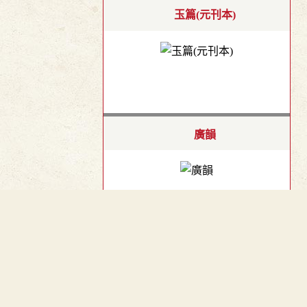
玉篇(元刊本)
廣韻
︿
集韻
TOP