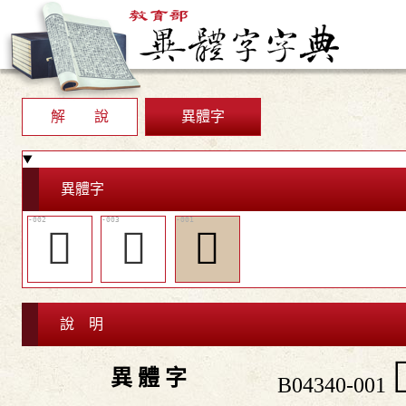
解 說
異體字
異體字
󸥥
󸥦
𧐛
說 明

異 體 字
B04340-001