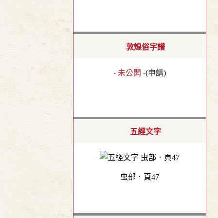
敦煌俗字譜
- 未公開 -
(
申請
)
五經文字
虫部．頁47