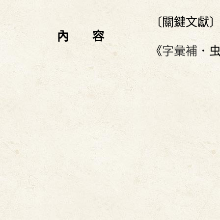
〔關鍵文獻
內 容
《
字彙補
．