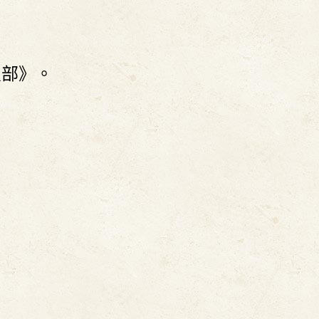
〕
虫部》。