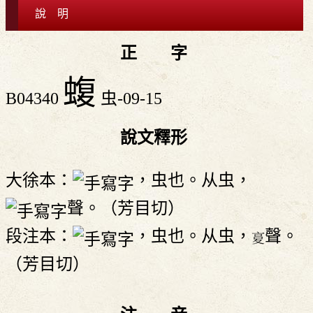
說 明
正 字
蝮
B04340
虫-09-15
說文釋形
大徐本：
，虫也。从虫，
聲。（芳目切）
段注本：
，虫也。从虫，
聲。
（芳目切）