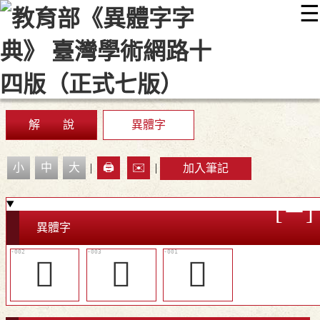
☰
:::
最新消息
常見問題
編輯說明
字典附錄
使用說明
顯示模式
網站導覽
EN
解 說
異體字
小
中
大
|
🖨️
✉️
|
加入筆記
異體字
󸥥
󸥦
𧐛