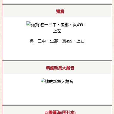
類篇
卷一三中．虫部．頁499．上左
精嚴新集大藏音
四聲篇海(明刊本)