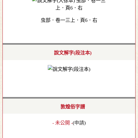
虫部．卷一三上．頁6．右
說文解字(段注本)
敦煌俗字譜
- 未公開 -
(
申請
)