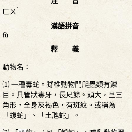
注 音
ˋ
ㄈㄨ
漢語拼音
fù
釋 義
動物名：
⑴ 一種毒蛇。脊椎動物門爬蟲類有鱗
目。具管狀毒牙，長尺餘。頭大，呈三
角形，全身灰褐色，有斑紋。或稱為
「蝮蛇」、「土虺蛇」。