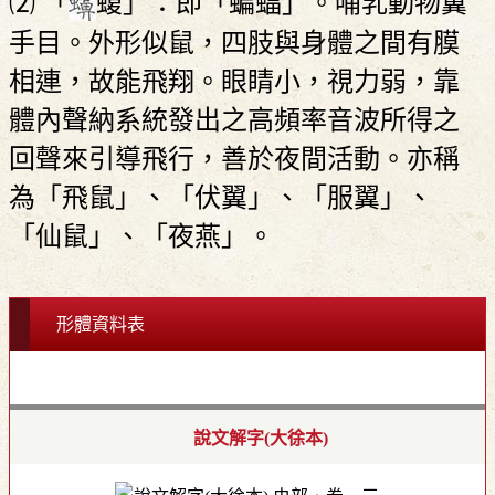
⑵ 「
蝮」：即「蝙蝠」。哺乳動物翼
手目。外形似鼠，四肢與身體之間有膜
相連，故能飛翔。眼睛小，視力弱，靠
體內聲納系統發出之高頻率音波所得之
回聲來引導飛行，善於夜間活動。亦稱
為「飛鼠」、「伏翼」、「服翼」、
「仙鼠」、「夜燕」。
形體資料表
說文解字(大徐本)