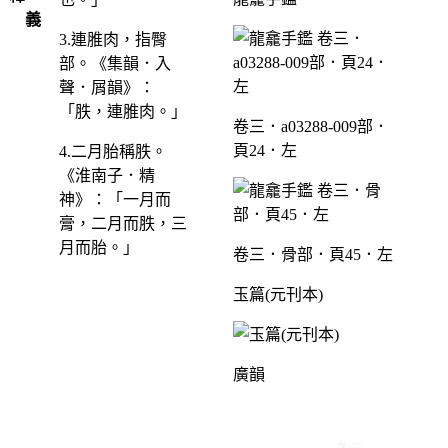
義
3.連脽肉，指臀
部。《集韻．入
聲．屑韻》：
「胅，連脽肉。」
卷三．a03288-009部．
頁24．左
4.二月胎稱胅。
《淮南子．精
神》：「一月而
膏，二月而胅，三
月而胎。」
卷三．骨部．頁45．左
玉篇(元刊本)
廣韻