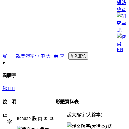
網站
導覽
EN
解 說
異體字
小
中
大
|
🖨️
✉️
|
加入筆記
異體字
䏲
𦝯
𩨰
說 明
形體資料表
說文解字(大徐本)
正
胅
肉-05-09
B03632
字