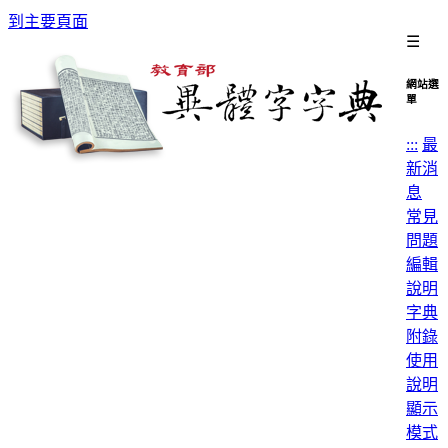
到主要頁面
☰
網站選
單
:::
最
新消
息
常見
問題
編輯
說明
字典
附錄
使用
說明
顯示
模式