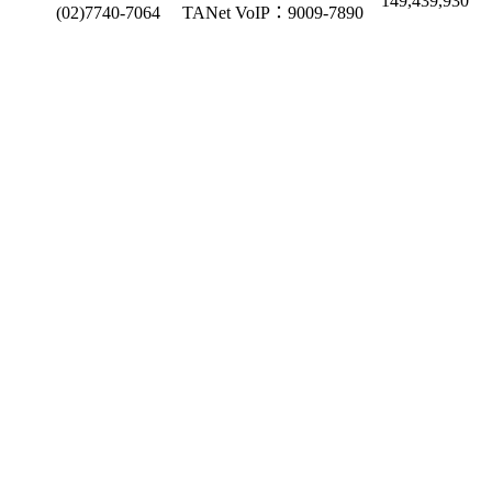
149,439,930
(02)7740-7064
TANet VoIP：9009-7890