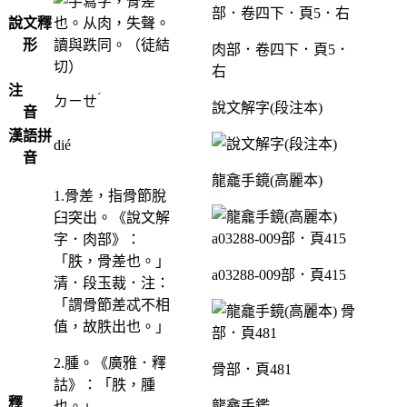
，骨差
說文釋
也。从肉，失聲。
形
讀與跌同。（徒結
肉部．卷四下．頁5．
切）
右
注
ˊ
ㄉㄧㄝ
說文解字(段注本)
音
漢語拼
dié
音
龍龕手鏡(高麗本)
1.骨差，指骨節脫
臼突出。《說文解
字．肉部》：
「胅，骨差也。」
a03288-009部．頁415
清．段玉裁．注：
「謂骨節差忒不相
值，故胅出也。」
2.腫。《廣雅．釋
骨部．頁481
詁》：「胅，腫
釋
龍龕手鑑
也。」