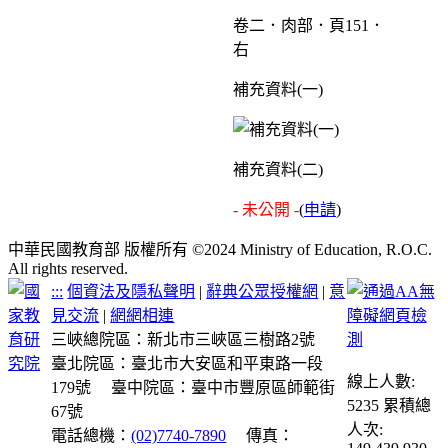
卷二．肉部．頁151．
右
補充資料(一)
補充資料(二)
- 未公開 -
(
申請
)
中華民國教育部 版權所有 ©2024 Ministry of Education, R.O.C.
All rights reserved.
:::
個資法及隱私聲明
|
辭典公眾授權網
|
意
見交流
|
網網相連
三峽總院區：新北市三峽區三樹路2號
臺北院區：臺北市大安區和平東路一段
線上人數:
179號
臺中院區：臺中市豐原區師範街
5235
累積總
67號
人次:
電話總機：
(02)7740-7890
傳真：