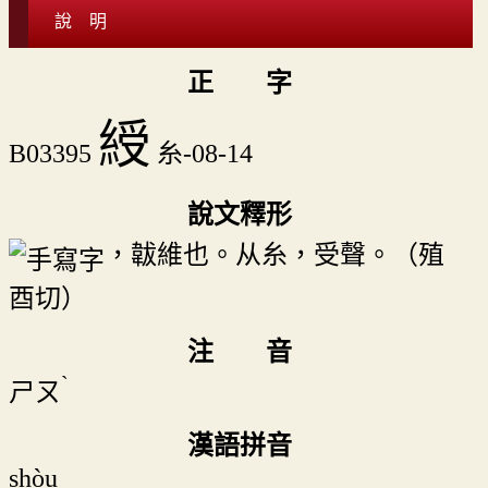
說 明
正 字
綬
B03395
糸-08-14
說文釋形
，韍維也。从糸，受聲。（殖
酉切）
注 音
ˋ
ㄕㄡ
漢語拼音
shòu