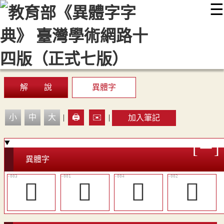
☰
:::
最新消息
常見問題
編輯說明
字典附錄
使用說明
顯示模式
網站導覽
EN
解 說
異體字
小
中
大
|
🖨️
✉️
|
加入筆記
異體字
󸒪
󸒨
󸒫
󸒩