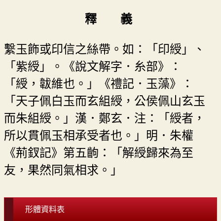
釋 義
繫玉飾或印信之絲帶。如：「印綬」、
「紫綬」。《說文解字．糸部》：
「綬，韍維也。」《禮記．玉藻》：
「天子佩白玉而玄組綬，公侯佩山玄玉
而朱組綬。」漢．鄭玄．注：「綬者，
所以貫佩玉相承受者也。」明．朱權
《荊釵記》第五齣：「解綬歸來為至
友，果然同氣相求。」
形體資料表