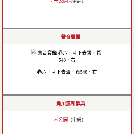
- 未公開 -
(
申請
)
彙音寶鑑
卷六．ㄐ下去聲．頁548．右
角川漢和辭典
- 未公開 -
(
申請
)