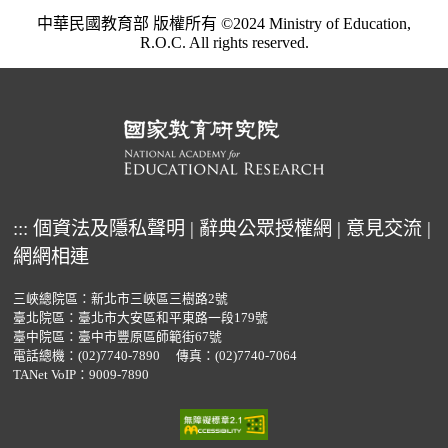
中華民國教育部 版權所有 ©2024 Ministry of Education,
R.O.C. All rights reserved.
:::
個資法及隱私聲明
|
辭典公眾授權網
|
意見交流
|
網網相連
三峽總院區：新北市三峽區三樹路2號
臺北院區：臺北市大安區和平東路一段179號
臺中院區：臺中市豐原區師範街67號
電話總機：
(02)7740-7890
傳真：(02)7740-7064
TANet VoIP：9009-7890