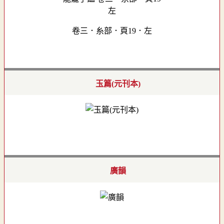
卷三．糸部．頁19．左
玉篇(元刊本)
廣韻