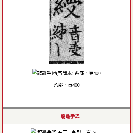
糸部．頁400
龍龕手鑑