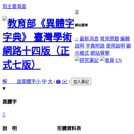
到主要頁面
☰
網站選單
:::
最新消息
常見問題
編輯
說明
字典附錄
使用說明
顯
示模式
網站導覽
EN
解 說
異體字
小
中
大
|
🖨️
✉️
|
加入筆記
異體字
󸒦
說 明
形體資料表