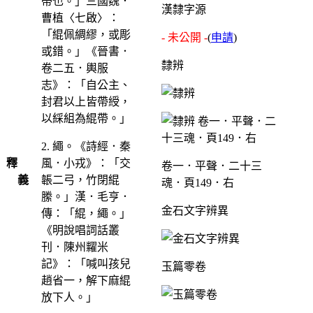
帶也。」三國魏．
漢隸字源
曹植〈七啟〉：
「緄佩綢繆，或彫
- 未公開 -
(
申請
)
或錯。」《晉書．
隸辨
卷二五．輿服
志》：「自公主、
封君以上皆帶綬，
以綵組為緄帶。」
2. 繩。《詩經．秦
釋
風．小戎》：「交
卷一．平聲．二十三
義
韔二弓，竹閉緄
魂．頁149．右
縢。」漢．毛亨．
金石文字辨異
傳：「緄，繩。」
《明說唱詞話叢
刊．陳州糶米
記》：「喊叫孩兒
玉篇零卷
趙省一，解下麻緄
放下人。」