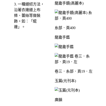
龍龕手鏡(高麗本)
3. 一種縫紉方法，
沿著衣邊縫上布
條、蕾絲等做裝
飾。如：「緄
邊」。
糸部．頁400
龍龕手鑑
卷三．糸部．頁19．左
玉篇(元刊本)
廣韻