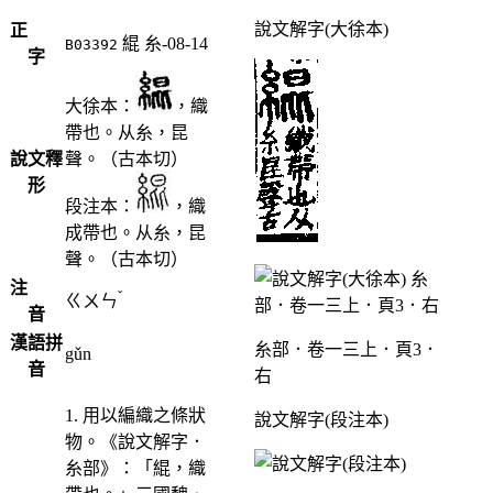
說文解字(大徐本)
正
緄
糸-08-14
B03392
字
大徐本：
，織
帶也。从糸，昆
說文釋
聲。（古本切）
形
段注本：
，織
成帶也。从糸，昆
聲。（古本切）
注
ˇ
ㄍㄨㄣ
音
漢語拼
糸部．卷一三上．頁3．
gǔn
音
右
1. 用以編織之條狀
說文解字(段注本)
物。《說文解字．
糸部》：「緄，織