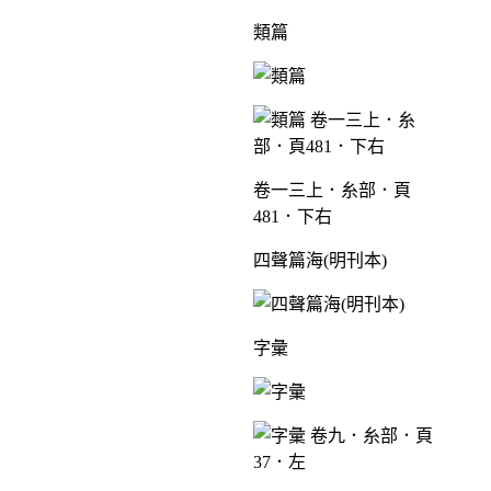
類篇
卷一三上．糸部．頁
481．下右
四聲篇海(明刊本)
字彙