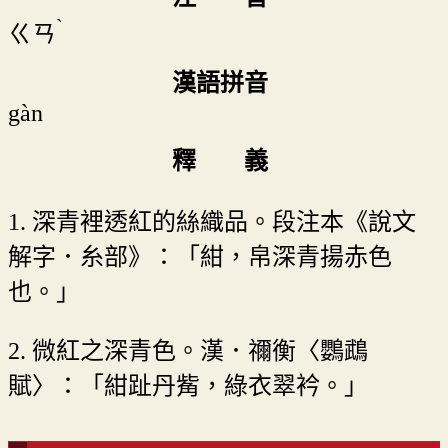
ˋ
ㄍㄢ
漢語拼音
gàn
釋 義
1. 深青裡透紅的絲織品。段注本《說文
解字．糸部》：「紺，帛深青揚赤色
也。」
2. 微紅之深青色。漢．禰衡〈鸚鵡
賦〉：「紺趾丹觜，綠衣翠衿。」