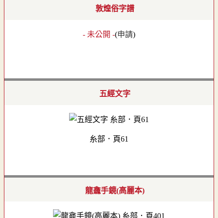
敦煌俗字譜
- 未公開 -
(
申請
)
五經文字
糸部．頁61
龍龕手鏡(高麗本)