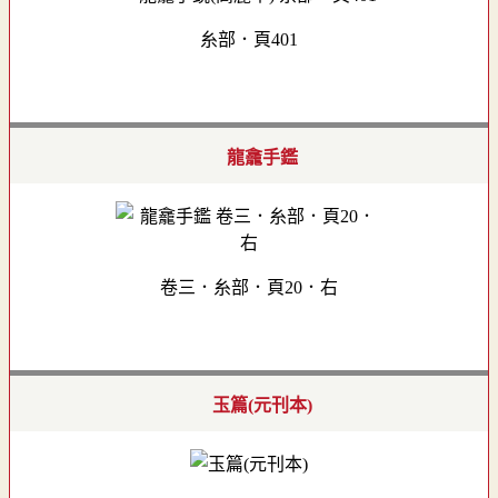
糸部．頁401
龍龕手鑑
卷三．糸部．頁20．右
玉篇(元刊本)