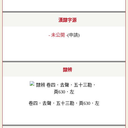
漢隸字源
- 未公開 -
(
申請
)
隸辨
卷四．去聲．五十三勘．頁630．左