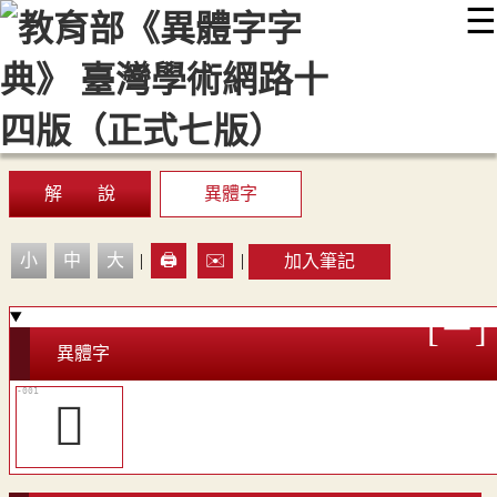
☰
:::
最新消息
常見問題
編輯說明
字典附錄
使用說明
顯示模式
網站導覽
EN
解 說
異體字
小
中
大
|
🖨️
✉️
|
加入筆記
異體字
󸑨