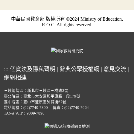
中華民國教育部 版權所有 ©2024 Ministry of Education,
R.O.C. All rights reserved.
:::
個資法及隱私聲明
|
辭典公眾授權網
|
意見交流
|
網網相連
三峽總院區：新北市三峽區三樹路2號
臺北院區：臺北市大安區和平東路一段179號
臺中院區：臺中市豐原區師範街67號
電話總機：
(02)7740-7890
傳真：(02)7740-7064
TANet VoIP：9009-7890