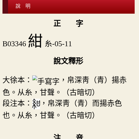
說 明
正 字
紺
B03346
糸-05-11
說文釋形
大徐本：
，帛深靑（青）揚赤
色。从糸，甘聲。（古暗切）
段注本：
，帛深靑（青）而揚赤色
也。从糸，甘聲。（古暗切）
注 音