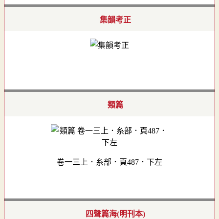
集韻考正
類篇
卷一三上．糸部．頁487．下左
四聲篇海(明刊本)