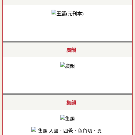
廣韻
集韻