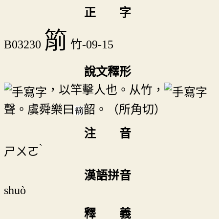
正 字
箾
B03230
竹-09-15
說文釋形
，以竿擊人也。从竹，
聲。虞舜樂曰
韶。（所角切）
注 音
ˋ
ㄕㄨㄛ
漢語拼音
shuò
釋 義