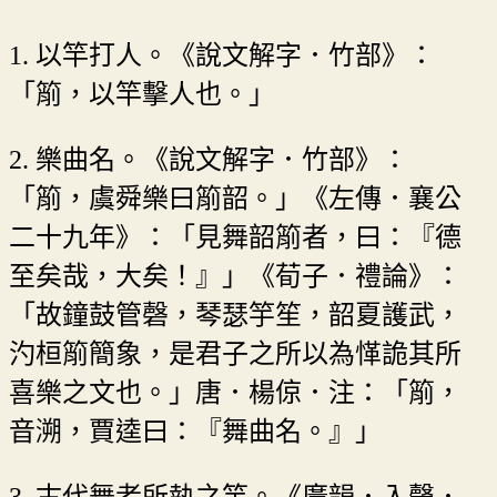
1. 以竿打人。《說文解字．竹部》：
「箾，以竿擊人也。」
2. 樂曲名。《說文解字．竹部》：
「箾，虞舜樂曰箾韶。」《左傳．襄公
二十九年》：「見舞韶箾者，曰：『德
至矣哉，大矣！』」《荀子．禮論》：
「故鐘鼓管磬，琴瑟竽笙，韶夏護武，
汋桓箾簡象，是君子之所以為愅詭其所
喜樂之文也。」唐．楊倞．注：「箾，
音溯，賈逵曰：『舞曲名。』」
3. 古代舞者所執之竿。《廣韻．入聲．