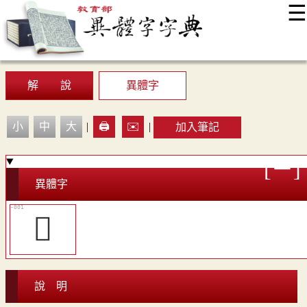
☰
:::
最新消息
常見問題
編輯說明
字典附錄
使用說明
顯示模式
網站導覽
EN
解 說
異體字
小
中
大
|
🖨️
✉️
|
加入筆記
異體字
󸏛
說 明