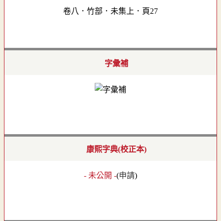
卷八．竹部．未集上．頁27
字彙補
康熙字典(校正本)
- 未公開 -
(
申請
)