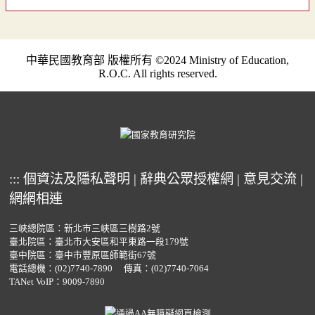
中華民國教育部 版權所有 ©2024 Ministry of Education,
R.O.C. All rights reserved.
:::
個資法及隱私聲明
|
辭典公眾授權網
|
意見交流
|
網網相連
三峽總院區：新北市三峽區三樹路2號
臺北院區：臺北市大安區和平東路一段179號
臺中院區：臺中市豐原區師範街67號
電話總機：
(02)7740-7890
傳真：(02)7740-7064
TANet VoIP：9009-7890