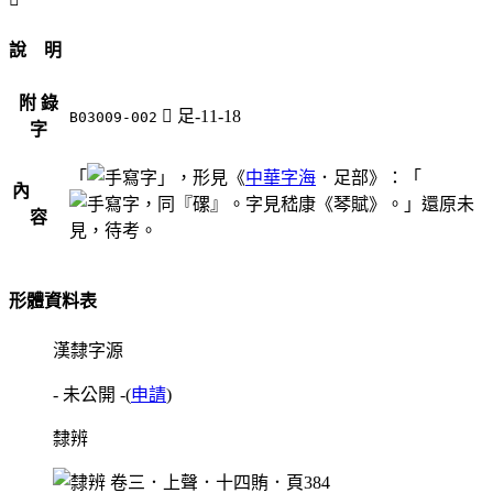
說 明
附 錄
󸊢
足-11-18
B03009-002
字
「
」，形見《
中華字海
．足部》：「
內
，同『磥』。字見嵇康《琴賦》。」還原未
容
見，待考。
形體資料表
漢隸字源
- 未公開 -
(
申請
)
隸辨