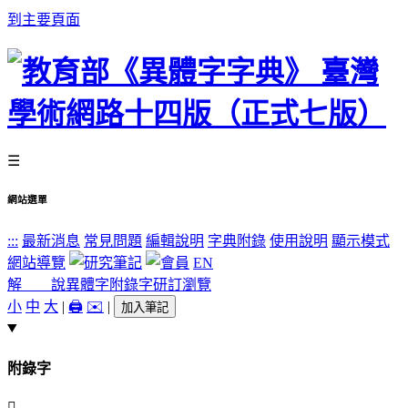
到主要頁面
☰
網站選單
:::
最新消息
常見問題
編輯說明
字典附錄
使用說明
顯示模式
網站導覽
EN
解 說
異體字
附錄字
研訂瀏覽
小
中
大
|
🖨️
✉️
|
加入筆記
附錄字
󸊢