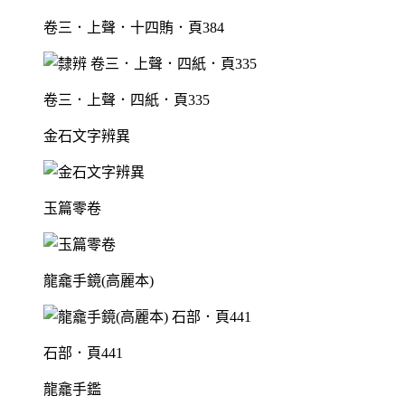
卷三．上聲．十四賄．頁384
卷三．上聲．四紙．頁335
金石文字辨異
玉篇零卷
龍龕手鏡(高麗本)
石部．頁441
龍龕手鑑