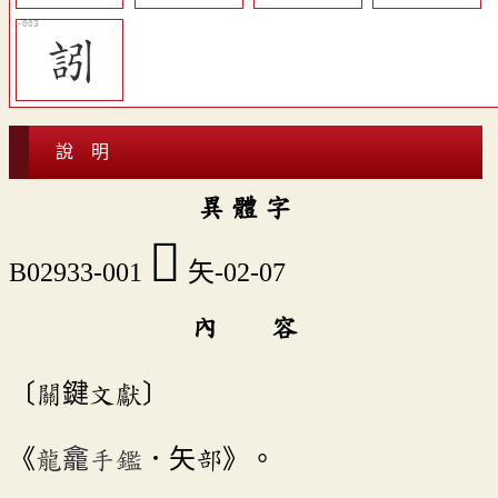
訠
說 明
異 體 字
𥎧
B02933-001
矢-02-07
內 容
〔關鍵文獻〕
《
龍龕手鑑
．矢部》。