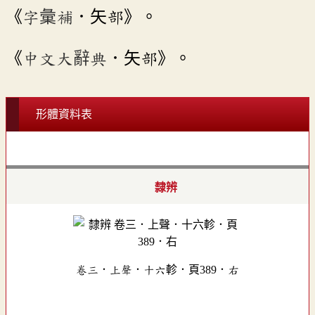
《
字彙補
．矢部》。
《
中文大辭典
．矢部》。
形體資料表
隸辨
卷三．上聲．十六軫．頁389．右