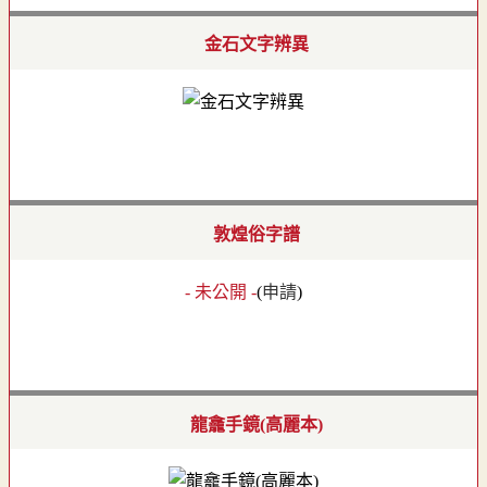
金石文字辨異
敦煌俗字譜
- 未公開 -
(
申請
)
龍龕手鏡(高麗本)