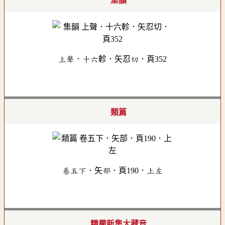
集韻
上聲．十六軫．矢忍切．頁352
類篇
卷五下．矢部．頁190．上左
精嚴新集大藏音