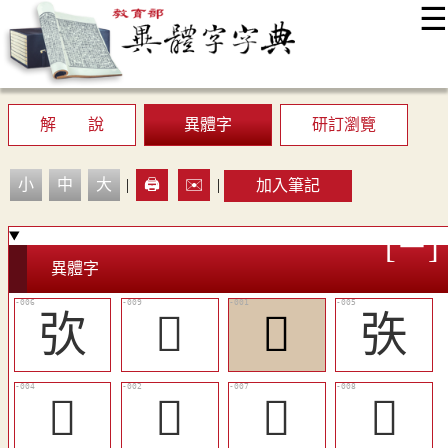
☰
:::
最新消息
常見問題
編輯說明
字典附錄
使用說明
顯示模式
網站導覽
EN
解 說
異體字
研訂瀏覽
小
中
大
|
🖨️
✉️
|
加入筆記
異體字
弞
󸉇
𥎧
矤
󸉄
𥎪
󸉅
󸉆