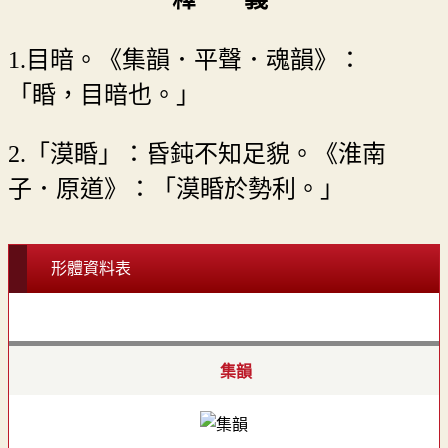
1.目暗。《集韻．平聲．魂韻》：
「睧，目暗也。」
2.「漠睧」：昏鈍不知足貌。《淮南
子．原道》：「漠睧於勢利。」
形體資料表
集韻