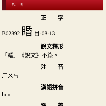
說 明
正 字
睧
B02892
目-08-13
說文釋形
「睧」《說文》不錄。
注 音
ㄏㄨㄣ
漢語拼音
hūn
釋 義