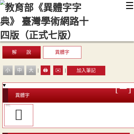
☰
:::
最新消息
常見問題
編輯說明
字典附錄
使用說明
顯示模式
網站導覽
EN
解 說
異體字
小
中
大
|
🖨️
✉️
|
加入筆記
異體字
𥄇