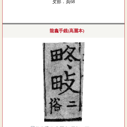
攵部．頁68
龍龕手鏡(高麗本)