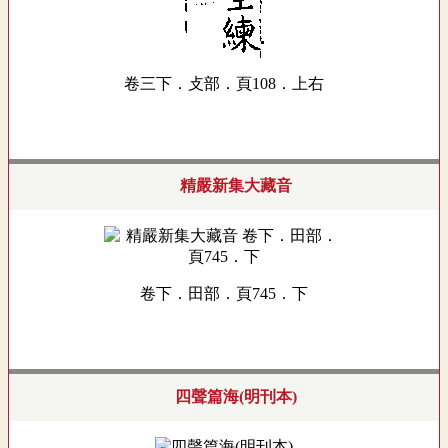
卷三下．攴部．頁108．上右
精嚴新集大藏音
卷下．田部．頁745．下
四聲篇海(明刊本)