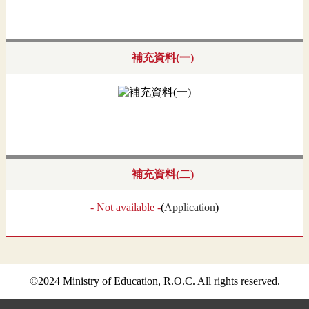
補充資料(一)
補充資料(二)
- Not available -
(
Application
)
©2024 Ministry of Education, R.O.C. All rights reserved.