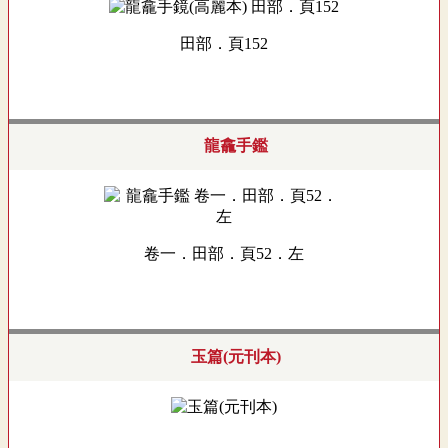
田部．頁152
龍龕手鑑
卷一．田部．頁52．左
玉篇(元刊本)