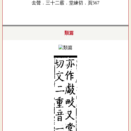
去聲．三十二霰．堂練切．頁567
類篇