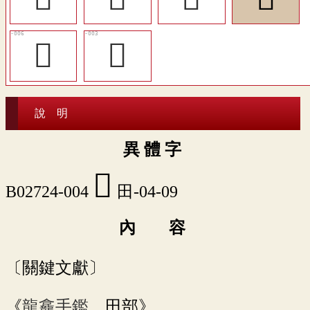
󸄨
𤱞
說 明
異 體 字
󸄦
B02724-004
田-04-09
內 容
〔關鍵文獻〕
《
龍龕手鑑
．田部》。