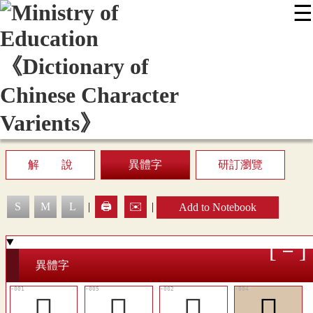
☰
:::
News
Editing Instructions
Appendix
User Guide
Display Mode
Sitemap
中
解 說
異體字
研訂瀏覽
S
M
L
|
🖨️
✉️
|
Add to Notebook
異體字
𢿊
󸄧
𤝗
󸄦