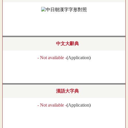
中文大辭典
- Not available -
(
Application
)
漢語大字典
- Not available -
(
Application
)