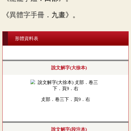
《
異體字手冊
．九畫》。
形體資料表
說文解字(大徐本)
攴部．卷三下．頁9．右
說文解字(段注本)