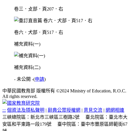
卷三．攴部．頁207．右
卷六．犬部．頁517．右
補充資料(一)
補充資料(二)
- 未公開 -
(
申請
)
中華民國教育部 版權所有 ©2024 Ministry of Education, R.O.C.
All rights reserved.
:::
個資法及隱私聲明
|
辭典公眾授權網
|
意見交流
|
網網相連
三峽總院區：新北市三峽區三樹路2號
臺北院區：臺北市大
安區和平東路一段179號
臺中院區：臺中市豐原區師範街67