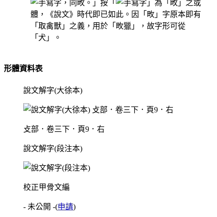
，同畋。」按「
」為「畋」之或
體，《說文》時代即已如此。因「畋」字原本即有
「取禽獸」之義，用於「畋獵」，故字形可從
「犬」。
形體資料表
說文解字(大徐本)
攴部．卷三下．頁9．右
說文解字(段注本)
校正甲骨文編
- 未公開 -
(
申請
)