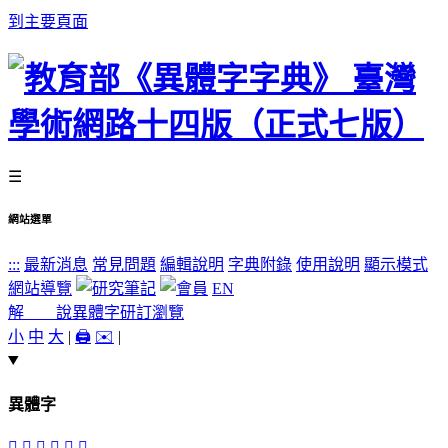
到主要頁面
☰
網站選單
:::
最新消息
常見問題
編輯說明
字典附錄
使用說明
顯示模式
網站導覽
EN
解 說
異體字
研訂瀏覽
小
中
大
|
🖨️
✉️
|
異體字
𢿊
󸄧
𤝗
󸄦
󸄨
𤱞