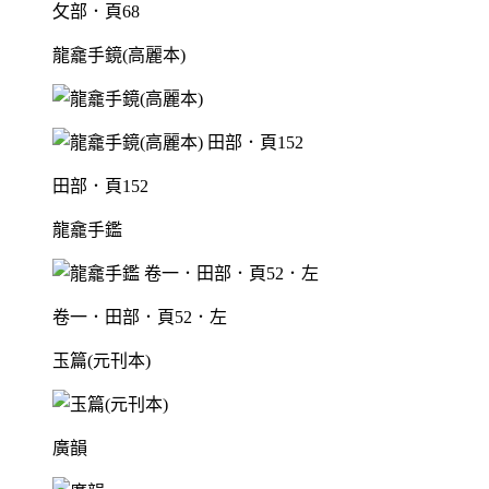
攵部．頁68
龍龕手鏡(高麗本)
田部．頁152
龍龕手鑑
卷一．田部．頁52．左
玉篇(元刊本)
廣韻