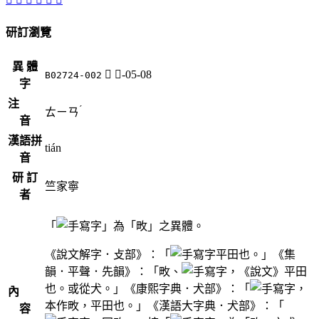
研訂瀏覽
異 體
𤝗
犬-05-08
B02724-002
字
注
ˊ
ㄊㄧㄢ
音
漢語拼
tián
音
研 訂
竺家寧
者
「
」為「畋」之異體。
《說文解字．攴部》：「
平田也。」《集
韻．平聲．先韻》：「畋、
，《說文》平田
也。或從犬。」《康熙字典．犬部》：「
，
內
本作畋，平田也。」《漢語大字典．犬部》：「
容