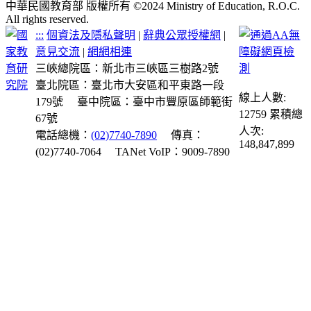
中華民國教育部 版權所有 ©2024 Ministry of Education, R.O.C.
All rights reserved.
:::
個資法及隱私聲明
|
辭典公眾授權網
|
意見交流
|
網網相連
三峽總院區：新北市三峽區三樹路2號
臺北院區：臺北市大安區和平東路一段
線上人數:
179號
臺中院區：臺中市豐原區師範街
12759
累積總
67號
人次:
電話總機：
(02)7740-7890
傳真：
148,847,899
(02)7740-7064
TANet VoIP：9009-7890