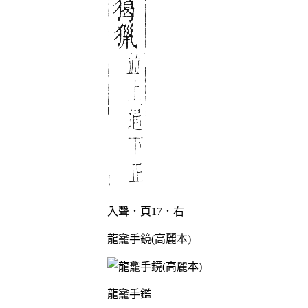
入聲．頁17．右
龍龕手鏡(高麗本)
龍龕手鑑