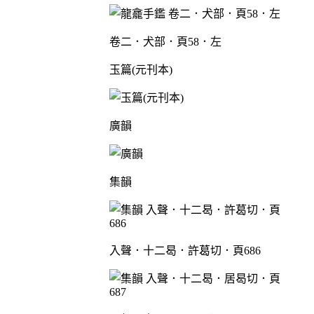
卷二．犬部．頁58．左
玉篇(元刊本)
廣韻
集韻
入聲．十二曷．許葛切．頁686