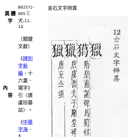
B02572-
金石文字辨異
󸀪
異 體
005
犬-11-
字
14
〔關鍵
文獻〕
《
碑別
字新
編
．十
六畫．
內
獦字》
容
引〈唐
盧玢墓
誌〉。
《
中華
字海
．
犭