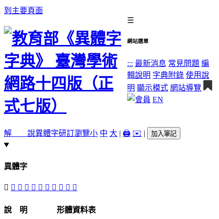
到主要頁面
☰
網站選單
:::
最新消息
常見問題
編
輯說明
字典附錄
使用說
明
顯示模式
網站導覽
EN
解 說
異體字
研訂瀏覽
小
中
大
|
🖨️
✉️
|
加入筆記
異體字
󸀪
󸀩
󸀫
󸀨
󸀭
󸀬
󸀦
𤢠
󸀮
󸀧
󸀯
說 明
形體資料表