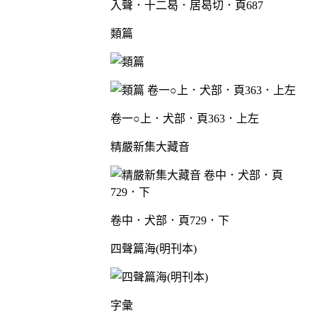
入聲．十二曷．居曷切．頁687
類篇
卷一○上．犬部．頁363．上左
精嚴新集大藏音
卷中．犬部．頁729．下
四聲篇海(明刊本)
字彙