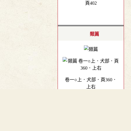
頁402
類篇
卷一○上．犬部．頁360．
上右
︿
四聲篇海(明刊本)
TOP