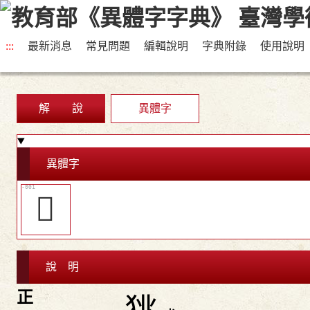
:::
最新消息
常見問題
編輯說明
字典附錄
使用說明
解 說
異體字
異體字
𤞯
說 明
正