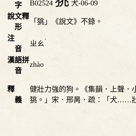
狣
B02524
犬-06-09
字
說文釋
「狣」《說文》不錄。
形
注
ˋ
ㄓㄠ
音
漢語拼
zhào
音
釋
健壯力強的狗。《集韻．上聲．
義
狣。」宋．邢昺．疏：「犬……