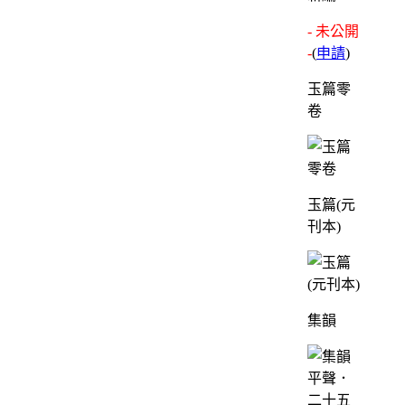
- 未公開
-
(
申請
)
玉篇零
卷
玉篇(元
刊本)
集韻