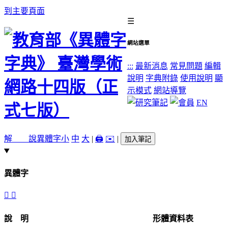
到主要頁面
☰
網站選單
:::
最新消息
常見問題
編輯
說明
字典附錄
使用說明
顯
示模式
網站導覽
EN
解 說
異體字
小
中
大
|
🖨️
✉️
|
加入筆記
異體字
󷼠
󷼡
說 明
形體資料表