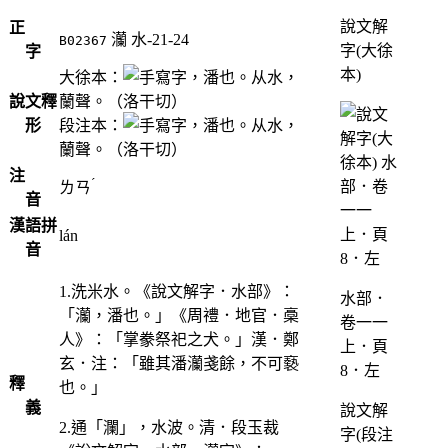
說文解
正
灡
水-21-24
B02367
字(大徐
字
本)
大徐本：
，潘也。从水，
說文釋
蘭聲。（洛干切）
形
段注本：
，潘也。从水，
蘭聲。（洛干切）
注
ˊ
ㄌㄢ
音
漢語拼
lán
音
1.洗米水。《說文解字．水部》：
水部．
「灡，潘也。」《周禮．地官．槀
卷一一
人》：「掌豢祭祀之犬。」漢．鄭
上．頁
玄．注：「雖其潘灡戔餘，不可褻
8．左
釋
也。」
義
說文解
2.通「瀾」，水波。清．段玉裁
字(段注