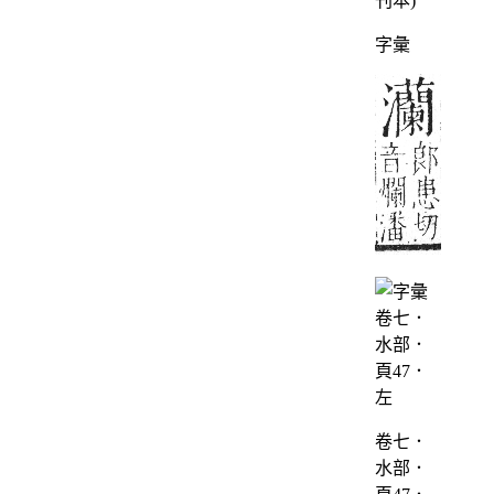
字彙
卷七．
水部．