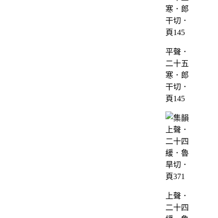
平聲．
二十五
寒．郎
干切．
頁145
上聲．
二十四