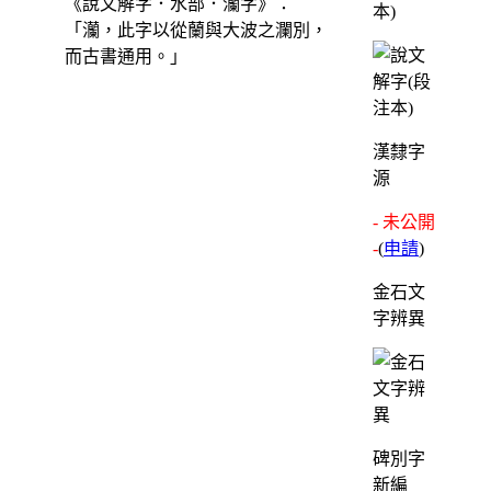
《說文解字．水部．灡字》：
本)
「灡，此字以從蘭與大波之瀾別，
而古書通用。」
漢隸字
源
- 未公開
-
(
申請
)
金石文
字辨異
碑別字
新編