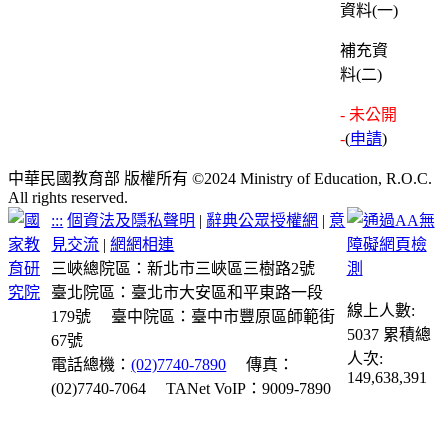
補充資
料(二)
- 未公開
-
(
申請
)
中華民國教育部 版權所有 ©2024 Ministry of Education, R.O.C.
All rights reserved.
:::
個資法及隱私聲明
|
辭典公眾授權網
|
意
見交流
|
網網相連
三峽總院區：新北市三峽區三樹路2號
臺北院區：臺北市大安區和平東路一段
線上人數:
179號
臺中院區：臺中市豐原區師範街
5037
累積總
67號
人次:
電話總機：
(02)7740-7890
傳真：
149,638,391
(02)7740-7064
TANet VoIP：9009-7890