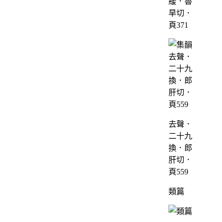
緩．魯
旱切．
頁371
去聲．
二十九
換．郎
肝切．
頁559
類篇