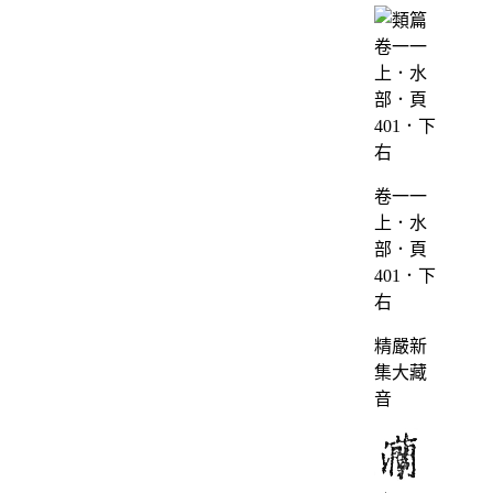
卷一一
上．水
部．頁
401．下
右
精嚴新
集大藏
音