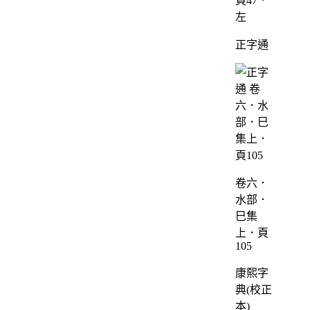
頁47．
左
正字通
卷六．
水部．
巳集
上．頁
105
康熙字
典(校正
本)