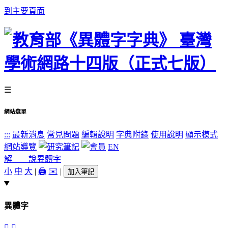
到主要頁面
☰
網站選單
:::
最新消息
常見問題
編輯說明
字典附錄
使用說明
顯示模式
網站導覽
EN
解 說
異體字
小
中
大
|
🖨️
✉️
|
加入筆記
異體字
󷸱
󷸰