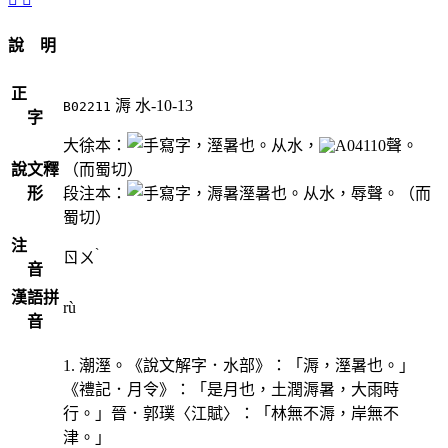
說 明
正
溽
水-10-13
B02211
字
大徐本：
，溼暑也。从水，
聲。
說文釋
（而蜀切）
形
段注本：
，溽暑溼暑也。从水，辱聲。（而
蜀切）
注
ˋ
ㄖㄨ
音
漢語拼
rù
音
1. 潮溼。《說文解字．水部》：「溽，溼暑也。」
《禮記．月令》：「是月也，土潤溽暑，大雨時
行。」晉．郭璞〈江賦〉：「林無不溽，岸無不
津。」