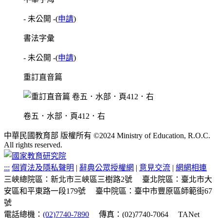
- 未公開 -
(
申請
)
書法字彙
- 未公開 -
(
申請
)
重訂直音篇
卷五．水部．頁412．右
中華民國教育部 版權所有 ©2024 Ministry of Education, R.O.C.
All rights reserved.
:::
個資法及隱私聲明
|
辭典公眾授權網
|
意見交流
|
網網相連
三峽總院區：新北市三峽區三樹路2號
臺北院區：臺北市大
安區和平東路一段179號
臺中院區：臺中市豐原區師範街67
號
電話總機：
(02)7740-7890
傳真：(02)7740-7064
TANet