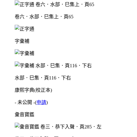
卷六．水部．巳集上．頁65
字彙補
水部．巳集．頁116．下右
康熙字典(校正本)
- 未公開 -
(
申請
)
彙音寶鑑