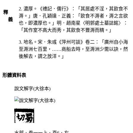
2. 濃厚。《禮記．儒行》：「其居處不淫，其飲食不
釋
溽。」唐．孔穎達．正義：「飲食不溽者，溽之言欲
義
也，即濃厚也。」明．趙南星〈明郭處士墓誌銘〉：
「其作室不高大而秀，其飲食不豐溽而精。」
3. 地名。宋．朱彧《萍州可談》卷二：「廣州自小海
至溽洲七百里，……商船去時，至溽洲少需以訣，然
後解去，謂之放洋。」
形體資料表
說文解字(大徐本)
水部．卷一一上．頁6．右