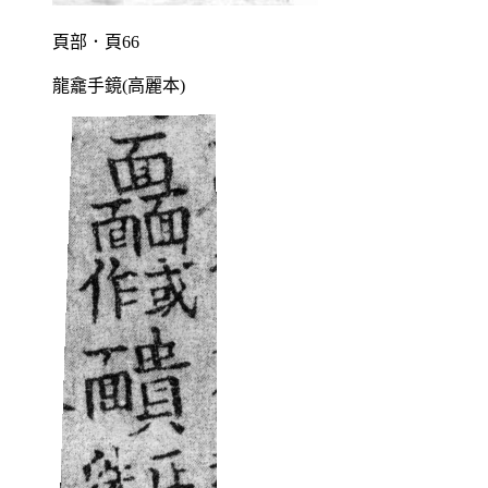
頁部．頁66
龍龕手鏡(高麗本)