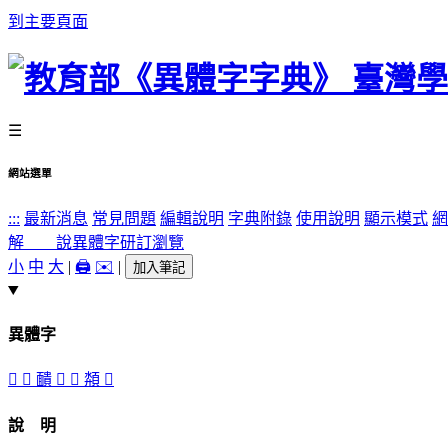
到主要頁面
☰
網站選單
:::
最新消息
常見問題
編輯說明
字典附錄
使用說明
顯示模式
網
解 說
異體字
研訂瀏覽
小
中
大
|
🖨️
✉️
|
加入筆記
異體字
𧗏
󷶢
靧
𩉖
𩒌
頮
𩔁
說 明