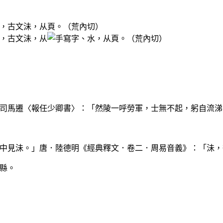
，古文沬，从頁。（荒內切）
，古文沬，从
、水，从頁。（荒內切）
司馬遷〈報任少卿書〉：「然陵一呼勞軍，士無不起，躬自流涕
，日中見沬。」唐．陸德明《經典釋文．卷二．周易音義》：「沬
淇縣。