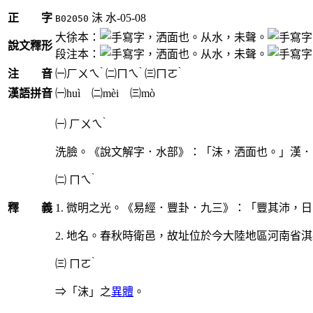
正 字
沬
水-05-08
B02050
大徐本：
，洒面也。从水，未聲。
說文釋形
段注本：
，洒面也。从水，未聲。
ˋ
ˋ
ˋ
注 音
㈠
ㄏㄨㄟ
㈡
ㄇㄟ
㈢
ㄇㄛ
漢語拼音
㈠huì ㈡mèi ㈢mò
ˋ
㈠
ㄏㄨㄟ
洗臉。《說文解字．水部》：「沬，洒面也。」漢．
ˋ
㈡
ㄇㄟ
釋 義
1. 微明之光。《易經．豐卦．九三》：「豐其沛
2. 地名。春秋時衛邑，故址位於今大陸地區河南省
ˋ
㈢
ㄇㄛ
⇒「沫」之
異體
。