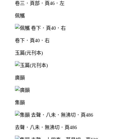
卷三．頁部．頁46．左
佩觿
卷下．頁40．右
玉篇(元刊本)
廣韻
集韻
去聲．八未．無沸切．頁486