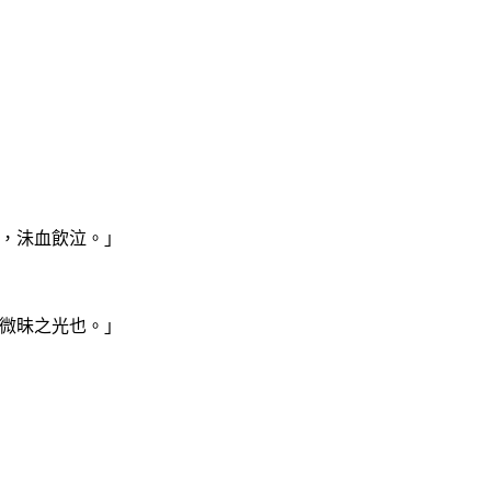
，沬血飲泣。」
，微昧之光也。」