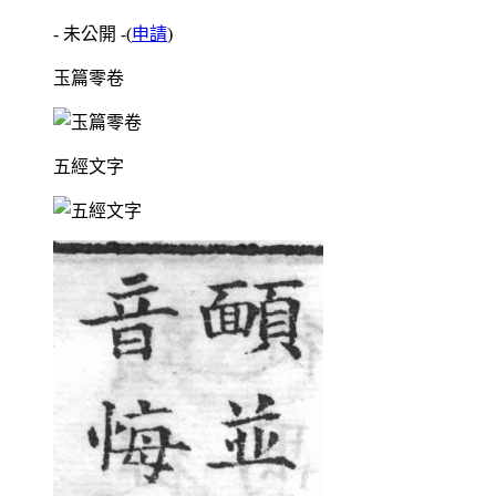
- 未公開 -
(
申請
)
玉篇零卷
五經文字