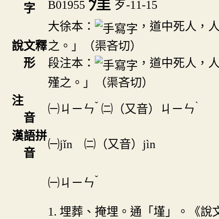
殣
B01955
歹-11-15
字
大徐本：
，道中死人，
之。」（渠吝切）
說文釋
段注本：
，道中死人，
形
殣之。」（渠吝切）
注
ˇ
ˋ
㈠
ㄐㄧㄣ
㈡（又音）
ㄐㄧㄣ
音
漢語拼
㈠jǐn ㈡（又音）jìn
音
ˇ
㈠
ㄐㄧㄣ
1. 埋葬、掩埋。通「墐」。《