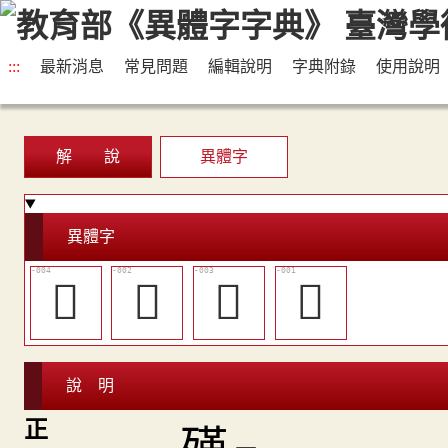
:::
最新消息
常見問題
編輯說明
字典附錄
使用說明
解 說
異體字
異體字
󷴙
󷴗
󷴘
𣩲
說 明
正