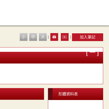
小
中
大
|
🖨️
✉️
|
加入筆記
形體資料表