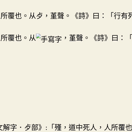
人所覆也。从歺，堇聲。《詩》曰：「行有
人所覆也。从
，堇聲。《詩》曰：
說文解字．歺部》:「殣，道中死人，人所覆