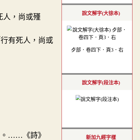
說文解字(大徐本)
死人，尚或殣
「行有死人，尚或
歺部．卷四下．頁3．右
說文解字(段注本)
也。……《詩》
新加九經字樣