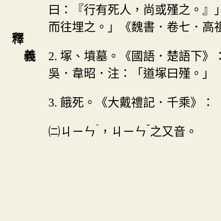
曰：『行有死人，尚或殣之。』
而往埋之。」《魏書．卷七．高
釋
義
2. 塚、墳墓。《國語．楚語下
吳．韋昭．注：「道塚曰殣。」
3. 餓死。《大戴禮記．千乘》
ˋ
ˇ
㈡
ㄐㄧㄣ
，
ㄐㄧㄣ
之又音。