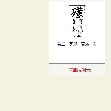
卷三．歹部．頁56．右
玉篇(元刊本)
︿
TOP