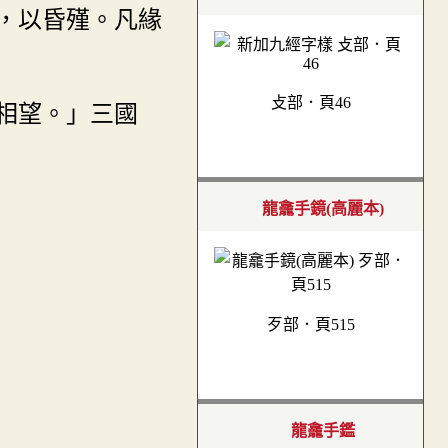
，以昏殣。凡緣
攴部．頁46
殣相望。」三國
龍龕手鏡(高麗本)
歹部．頁515
龍龕手鑑