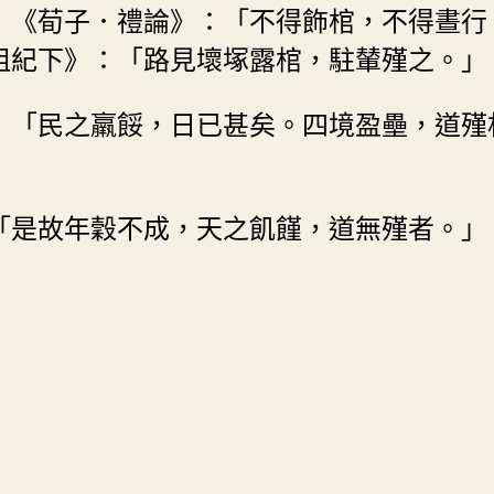
」《荀子．禮論》：「不得飾棺，不得晝行
祖紀下》：「路見壞塚露棺，駐輦殣之。」
》：「民之羸餒，日已甚矣。四境盈壘，道
：「是故年穀不成，天之飢饉，道無殣者。」