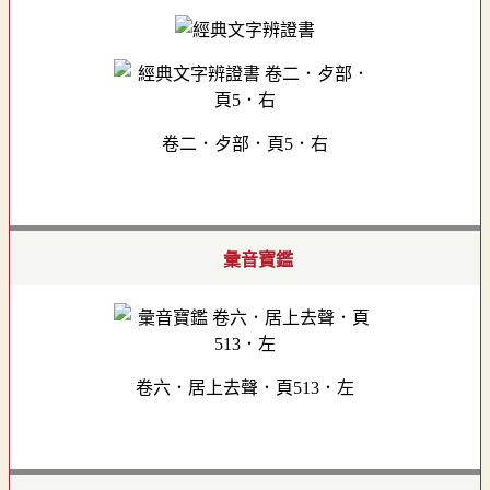
卷二．歺部．頁5．右
彙音寶鑑
卷六．居上去聲．頁513．左