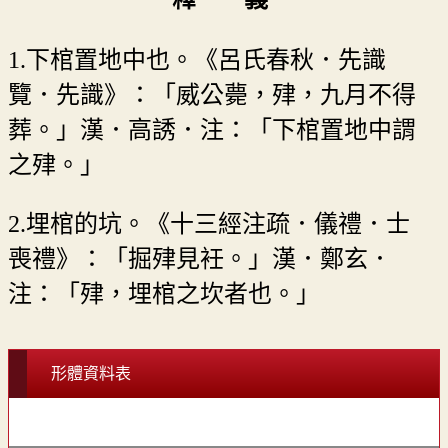
1.下棺置地中也。《呂氏春秋．先識
覽．先識》：「威公薨，肂，九月不得
葬。」漢．高誘．注：「下棺置地中謂
之肂。」
2.埋棺的坑。《十三經注疏．儀禮．士
喪禮》：「掘肂見衽。」漢．鄭玄．
注：「肂，埋棺之坎者也。」
形體資料表