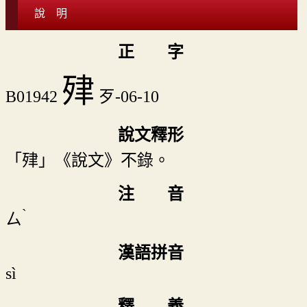
說 明
正 字
肂
B01942
歹-06-10
說文釋形
「肂」《說文》不錄。
注 音
ˋ
ㄙ
漢語拼音
sì
釋 義