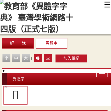
☰
:::
最新消息
常見問題
編輯說明
字典附錄
使用說明
顯示模式
網站導覽
EN
解 說
異體字
小
中
大
|
🖨️
✉️
|
加入筆記
異體字
󷳼