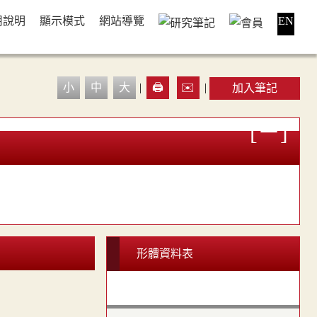
用說明
顯示模式
網站導覽
EN
小
中
大
|
🖨️
✉️
|
加入筆記
形體資料表