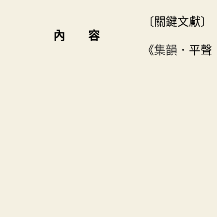
〔關鍵文獻〕
內 容
《
集韻
．平聲