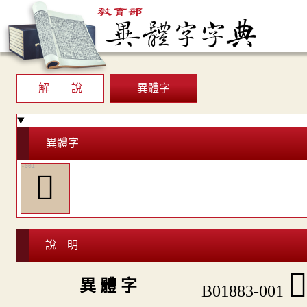
解 說
異體字
異體字
󷱽
說 明

異 體 字
B01883-001