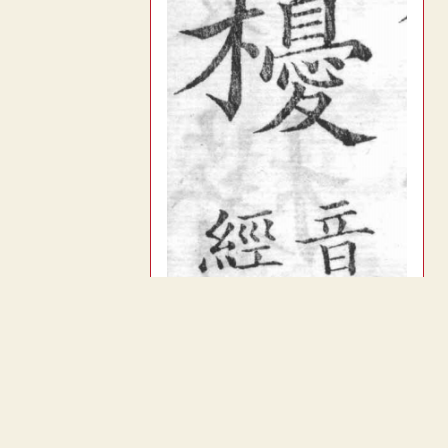
︿
TOP