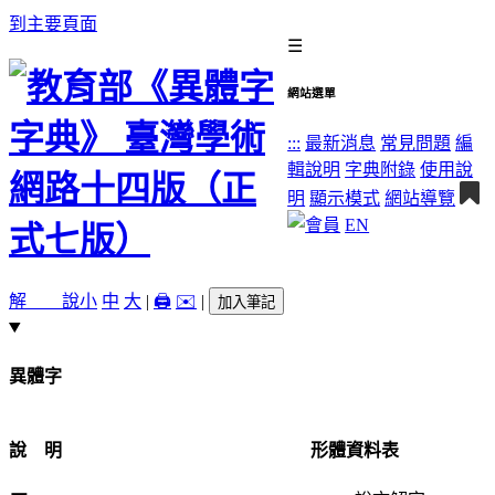
到主要頁面
☰
網站選單
:::
最新消息
常見問題
編
輯說明
字典附錄
使用說
明
顯示模式
網站導覽
EN
解 說
小
中
大
|
🖨️
✉️
|
加入筆記
異體字
說 明
形體資料表