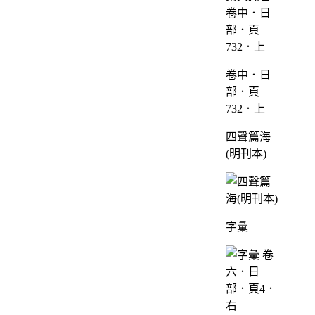
卷中．日
部．頁
732．上
四聲篇海
(明刊本)
字彙