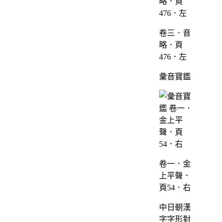
卷三．音
略．頁
476．左
彙音寶鑑
卷一．金
上平聲．
頁54．右
中日朝漢
字字形對