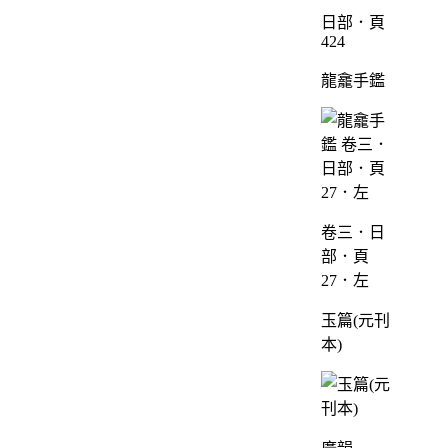
日部．頁
424
龍龕手鑑
卷三．日
部．頁
27．左
玉篇(元刊
本)