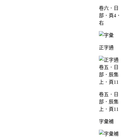
卷六．日
部．頁4．
右
正字通
卷五．日
部．辰集
上．頁11
字彙補