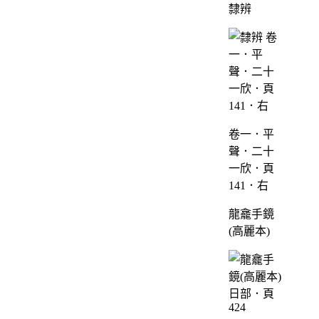
隸辨
卷一．平
聲．二十
一欣．頁
141．右
龍龕手鏡
(高麗本)