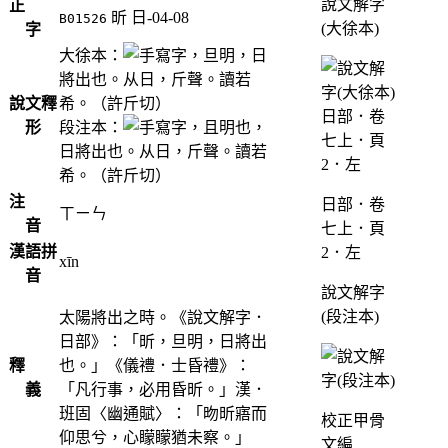
說文解字
正
昕
日-04-08
B01526
(大徐本)
字
大徐本：
，旦明，日
將出也。从日，斤聲。讀若
說文釋
希。（許斤切）
形
段注本：
，且明也，
日將出也。从日，斤聲。讀若
希。（許斤切）
注
日部．卷
ㄒㄧㄣ
音
七上．頁
漢語拼
2．左
xīn
音
說文解字
(段注本)
太陽將出之時。《說文解字．
日部》：「昕，旦明，日將出
釋
也。」《儀禮．士昏禮》：
義
「凡行事，必用昏昕。」漢．
班固〈幽通賦〉：「昒昕寤而
校正甲骨
仰思兮，心矇矇猶未察。」
文編