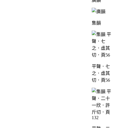
廣韻
集韻
平聲．七
之．虛其
切．頁56