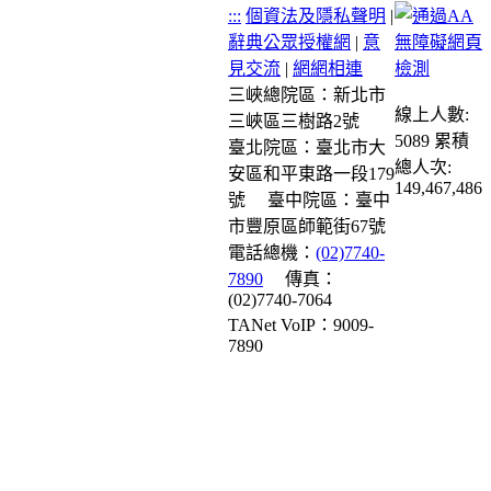
:::
個資法及隱私聲明
|
辭典公眾授權網
|
意
見交流
|
網網相連
三峽總院區：新北市
線上人數:
三峽區三樹路2號
5089
累積
臺北院區：臺北市大
總人次:
安區和平東路一段179
149,467,486
號
臺中院區：臺中
市豐原區師範街67號
電話總機：
(02)7740-
7890
傳真：
(02)7740-7064
TANet VoIP：9009-
7890