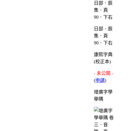
日部．辰
集．頁
90．下右
康熙字典
(校正本)
- 未公開 -
(
申請
)
增廣字學
舉隅