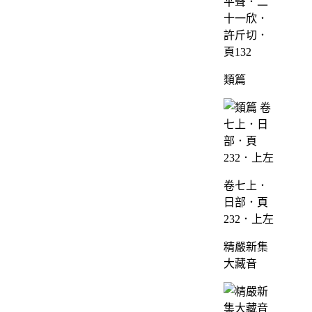
平聲．二
十一欣．
許斤切．
頁132
類篇
卷七上．
日部．頁
232．上左
精嚴新集
大藏音