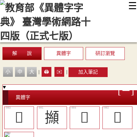
☰
:::
最新消息
常見問題
編輯說明
字典附錄
使用說明
顯示模式
網站導覽
EN
解 說
異體字
研訂瀏覽
小
中
大
|
🖨️
✉️
|
加入筆記
異體字
󷨦
㩪
󷨧
𨘓