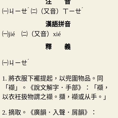
注 音
ˊ
ˊ
㈠
ㄐㄧㄝ
㈡（又音）
ㄒㄧㄝ
漢語拼音
㈠jié ㈡（又音）xié
釋 義
ˊ
㈠
ㄐㄧㄝ
1. 將衣服下襬提起，以兜圍物品。同
「襭」。《說文解字．手部》：「襭，
以衣衽扱物謂之襭。擷，襭或从手。」
2. 摘取。《廣韻．入聲．屑韻》：