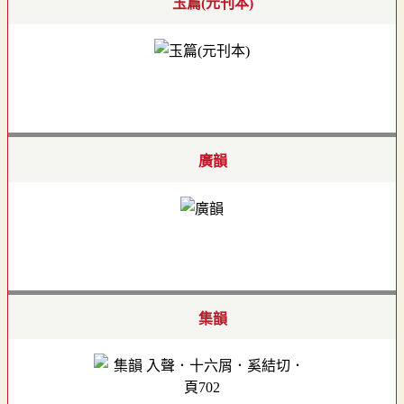
玉篇(元刊本)
廣韻
集韻