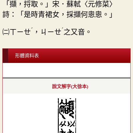
「擷，捋取。」宋．蘇軾〈元修菜〉
詩：「是時青裙女，採擷何悤悤。」
ˊ
ˊ
㈡
ㄒㄧㄝ
，
ㄐㄧㄝ
之又音。
形體資料表
說文解字(大徐本)