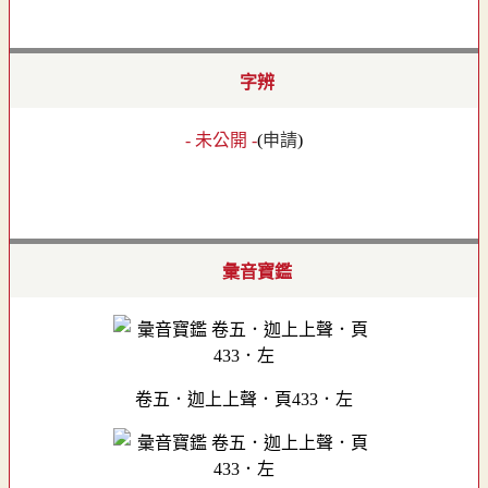
字辨
- 未公開 -
(
申請
)
彙音寶鑑
卷五．迦上上聲．頁433．左