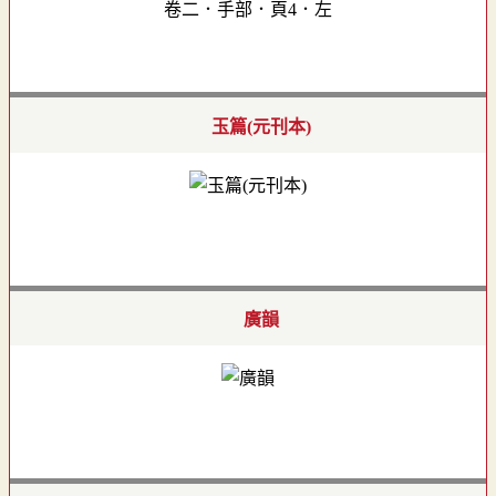
卷二．手部．頁4．左
玉篇(元刊本)
廣韻