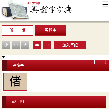
☰
:::
最新消息
常見問題
編輯說明
字典附錄
使用說明
顯示模式
網站導覽
EN
解 說
異體字
小
中
大
|
🖨️
✉️
|
加入筆記
異體字
偖
說 明