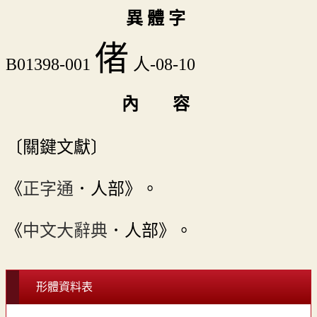
異 體 字
偖
B01398-001
人-08-10
內 容
〔關鍵文獻〕
《
正字通
．人部》。
《
中文大辭典
．人部》。
形體資料表