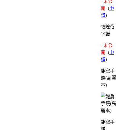
- 未公
開 -
(
申
請
)
敦煌俗
字譜
- 未公
開 -
(
申
請
)
龍龕手
鏡(高麗
本)
龍龕手
鑑