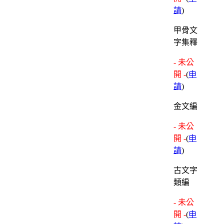
請
)
甲骨文
字集釋
- 未公
開 -
(
申
請
)
金文編
- 未公
開 -
(
申
請
)
古文字
類編
- 未公
開 -
(
申