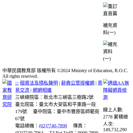
補充資
料(一)
中華民國教育部 版權所有 ©2024 Ministry of Education, R.O.C.
All rights reserved.
:::
個資法及隱私聲明
|
辭典公眾授權網
|
意
見交流
|
網網相連
三峽總院區：新北市三峽區三樹路2號
臺北院區：臺北市大安區和平東路一段
線上人數:
179號
臺中院區：臺中市豐原區師範街
2778
累積總
67號
人次:
電話總機：
(02)7740-7890
傳真：
149,732,290
(02)7740-7064
TANet VoIP：9009-7890