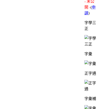
- 未公
開 -
(
申
請
)
字學三
正
字彙
正字通
字彙補