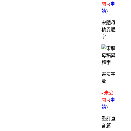
開 -
(
申
請
)
宋體母
稿異體
字
書法字
彙
- 未公
開 -
(
申
請
)
重訂直
音篇