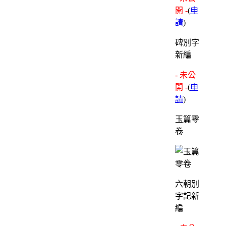
開 -
(
申
請
)
碑別字
新編
- 未公
開 -
(
申
請
)
玉篇零
卷
六朝別
字記新
編