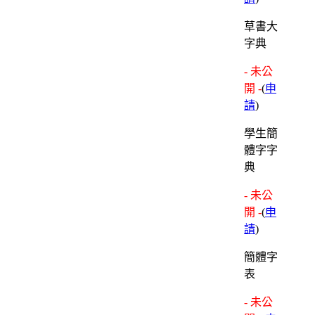
草書大
字典
- 未公
開 -
(
申
請
)
學生簡
體字字
典
- 未公
開 -
(
申
請
)
簡體字
表
- 未公