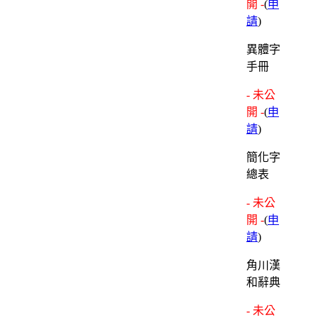
開 -
(
申
請
)
異體字
手冊
- 未公
開 -
(
申
請
)
簡化字
總表
- 未公
開 -
(
申
請
)
角川漢
和辭典
- 未公