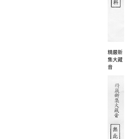
精嚴新
集大藏
音