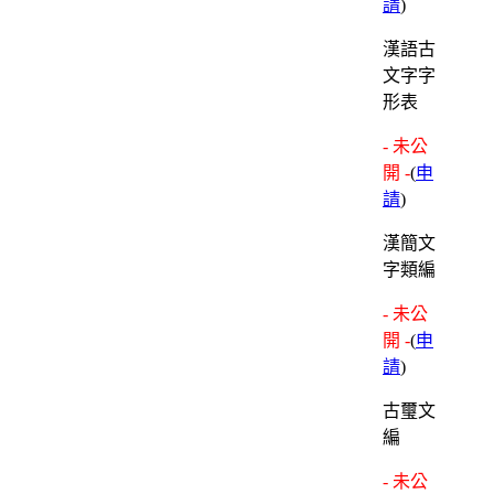
請
)
漢語古
文字字
形表
- 未公
開 -
(
申
請
)
漢簡文
字類編
- 未公
開 -
(
申
請
)
古璽文
編
- 未公