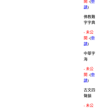
開 -
(
申
請
)
佛教難
字字典
- 未公
開 -
(
申
請
)
中華字
海
- 未公
開 -
(
申
請
)
古文四
聲韻
- 未公