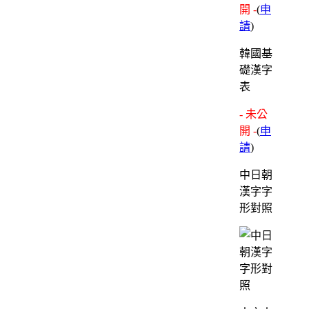
開 -
(
申
請
)
韓國基
礎漢字
表
- 未公
開 -
(
申
請
)
中日朝
漢字字
形對照