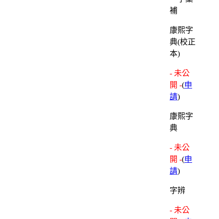
康熙字
典(校正
本)
- 未公
開 -
(
申
請
)
康熙字
典
- 未公
開 -
(
申
請
)
字辨
- 未公