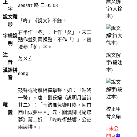
說文解
正
咚
口-05-08
A00557
字(大徐
字
本)
說文釋
「咚」《說文》不錄。
形
右半作「冬」︰上作「夂」，末二
字樣說
點作並列兩頓點，不作「冫」，寫
明
法參「冬」字。
注
說文解
ㄉㄨㄥ
音
字(段注
本)
漢語拼
dōng
音
鼓聲或物體相撞擊聲。如：「咕咚
一聲」。唐．劉氏婦〈詠明月堂詩
釋
其二〉：「玉鉤風急響叮咚，回首
校正甲
義
西山似夢中。」元．關漢卿《蝴蝶
骨文編
夢》第二折：「咚咚衙鼓響，公吏
兩邊排。」
- 未公
開 -
(
申