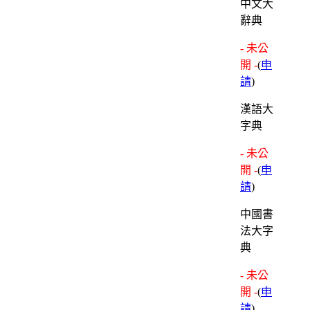
中文大
辭典
- 未公
開 -
(
申
請
)
漢語大
字典
- 未公
開 -
(
申
請
)
中國書
法大字
典
- 未公
開 -
(
申
請
)