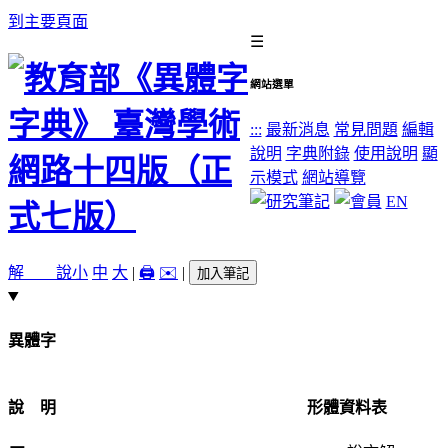
到主要頁面
☰
網站選單
:::
最新消息
常見問題
編輯
說明
字典附錄
使用說明
顯
示模式
網站導覽
EN
解 說
小
中
大
|
🖨️
✉️
|
加入筆記
異體字
說 明
形體資料表