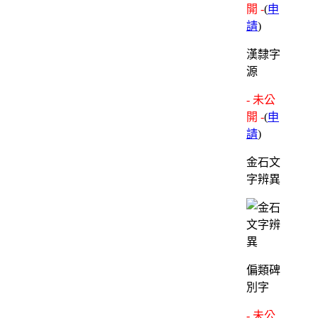
開 -
(
申
請
)
漢隸字
源
- 未公
開 -
(
申
請
)
金石文
字辨異
偏類碑
別字
- 未公