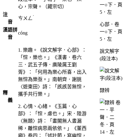
心，宗聲。（藏宗切）
注
ˊ
ㄘㄨㄥ
音
心部．卷
漢語拼
一○下．頁
cóng
音
5．左
1. 樂趣。《說文解字．心部》：
說文解字
「悰，樂也。」《漢書．卷六
(段注本)
三．武五子傳．廣陵厲王劉
胥》：「何用為樂心所喜，出入
無悰為樂亟。」南朝齊．謝脁
〈遊東田〉詩：「慼慼苦無悰，
隸辨
釋
攜手共行樂。」
義
2. 心情、心緒。《玉篇．心
部》：「悰，慮也。」宋．陸游
〈無題〉詩：「畫閣無人晝漏
稀，離悰病思兩依依。」《董西
廂》卷四：「述壯節，寫幽悰，