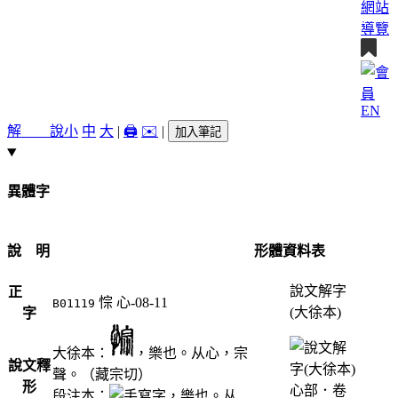
網站
導覽
EN
解 說
小
中
大
|
🖨️
✉️
|
加入筆記
異體字
說 明
形體資料表
說文解字
正
悰
心-08-11
B01119
(大徐本)
字
大徐本：
，樂也。从心，宗
說文釋
聲。（藏宗切）
形
段注本：
，樂也。从