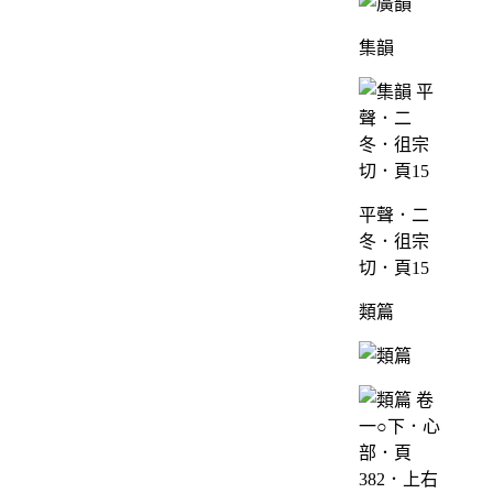
集韻
平聲．二
冬．徂宗
切．頁15
類篇