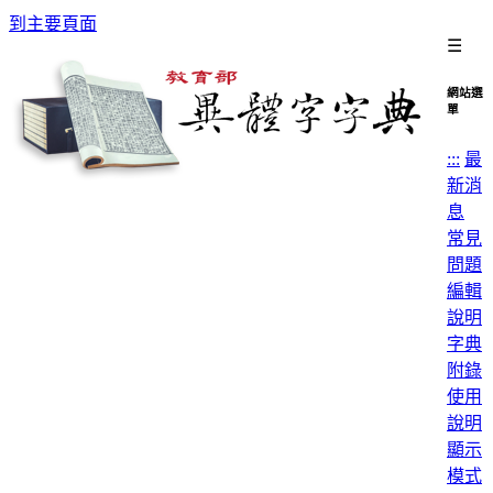
到主要頁面
☰
網站選
單
:::
最
新消
息
常見
問題
編輯
說明
字典
附錄
使用
說明
顯示
模式