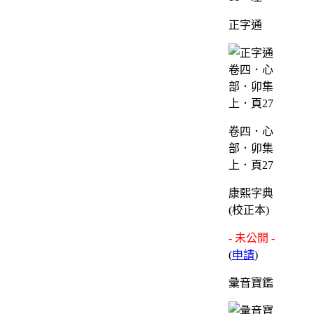
正字通
卷四．心
部．卯集
上．頁27
康熙字典
(校正本)
- 未公開 -
(
申請
)
彙音寶鑑