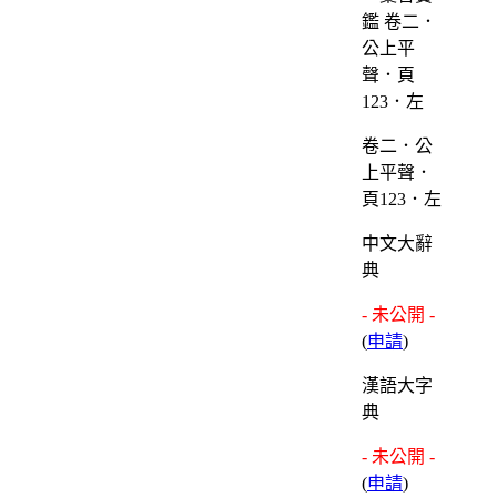
卷二．公
上平聲．
頁123．左
中文大辭
典
- 未公開 -
(
申請
)
漢語大字
典
- 未公開 -
(
申請
)