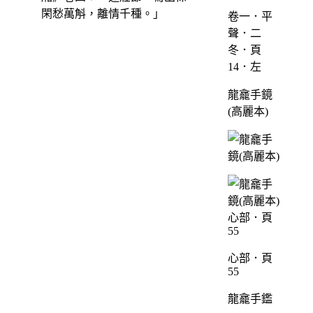
閑愁萬斛，離情千種。」
卷一．平
聲．二
冬．頁
14．左
龍龕手鏡
(高麗本)
心部．頁
55
龍龕手鑑