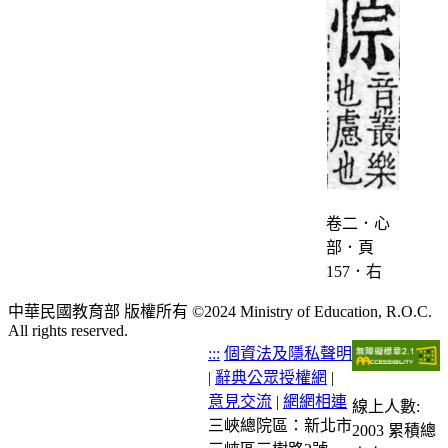
卷二．心
部．頁
157．右
中華民國教育部 版權所有 ©2024 Ministry of Education, R.O.C.
All rights reserved.
:::
個資法及隱私聲明
|
辭典公眾授權網
|
意見交流
|
網網相連
線上人數:
三峽總院區：新北市
2003
累積總