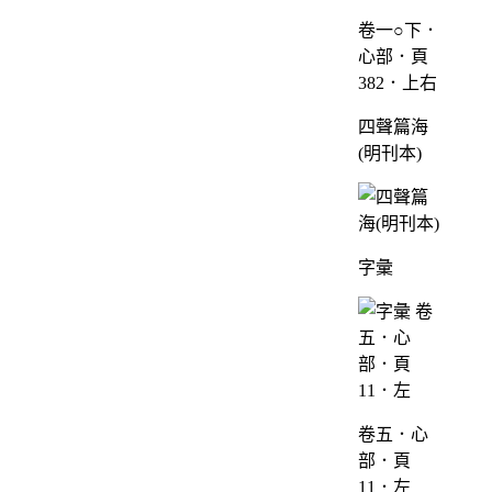
卷一○下．
心部．頁
382．上右
四聲篇海
(明刊本)
字彙
卷五．心
部．頁
11．左