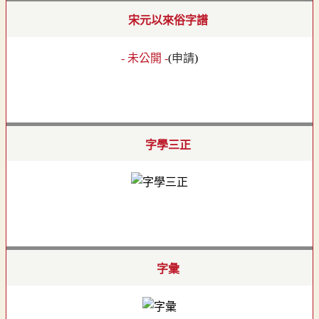
宋元以來俗字譜
- 未公開 -
(
申請
)
字學三正
字彙