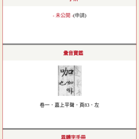
- 未公開 -
(
申請
)
彙音寶鑑
卷一．嘉上平聲．頁83．左
異體字手冊