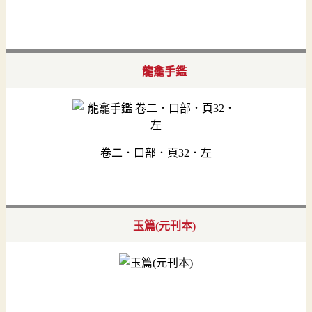
龍龕手鑑
卷二．口部．頁32．左
玉篇(元刊本)