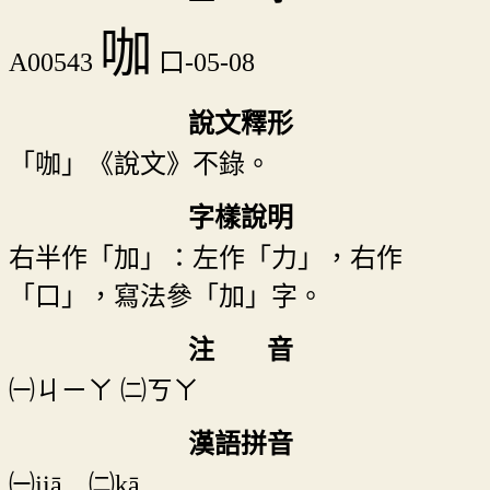
咖
A00543
口-05-08
說文釋形
「咖」《說文》不錄。
字樣說明
右半作「加」：左作「力」，右作
「口」，寫法參「加」字。
注 音
㈠
ㄐㄧㄚ
㈡
ㄎㄚ
漢語拼音
㈠jiā ㈡kā