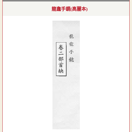
龍龕手鏡(高麗本)