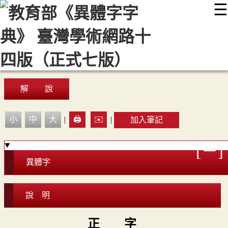
☰
:::
最新消息
常見問題
編輯說明
字典附錄
使用說明
顯示模式
網站導覽
EN
解 說
小
中
大
|
🖨️
✉️
|
加入筆記
異體字
說 明
正 字