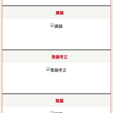
廣韻
集韻考正
類篇