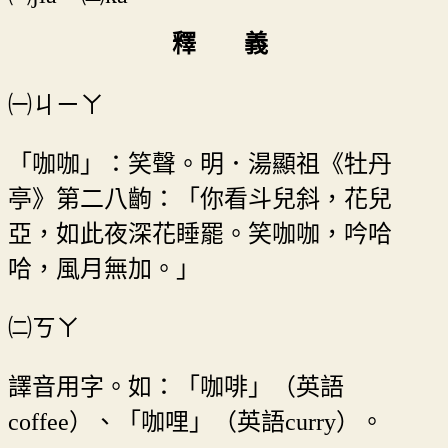
釋 義
㈠ㄐㄧㄚ
「咖咖」：笑聲。明．湯顯祖《牡丹
亭》第二八齣：「你看斗兒斜，花兒
亞，如此夜深花睡罷。笑咖咖，吟哈
哈，風月無加。」
㈡ㄎㄚ
譯音用字。如：「咖啡」（英語
coffee）、「咖哩」（英語curry）。