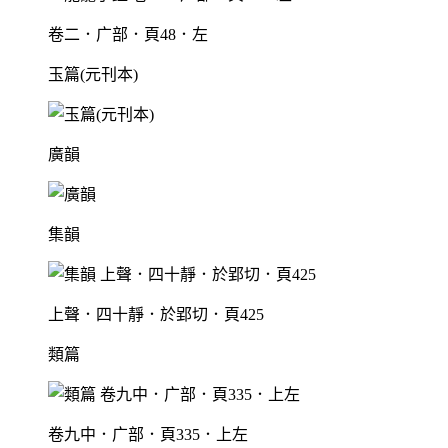
卷二．广部．頁48．左
玉篇(元刊本)
廣韻
集韻
上聲．四十靜．於郢切．頁425
類篇
卷九中．广部．頁335．上左