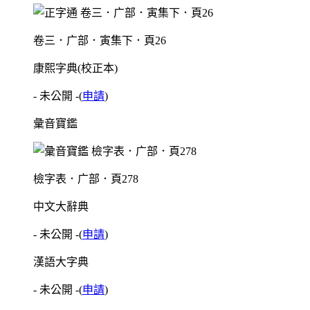
卷三．广部．寅集下．頁26
康熙字典(校正本)
- 未公開 -
(
申請
)
彙音寶鑑
檢字表．广部．頁278
中文大辭典
- 未公開 -
(
申請
)
漢語大字典
- 未公開 -
(
申請
)