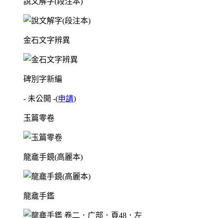
說文解字(段注本)
金石文字辨異
碑別字新編
- 未公開 -
(
申請
)
玉篇零卷
龍龕手鏡(高麗本)
龍龕手鑑