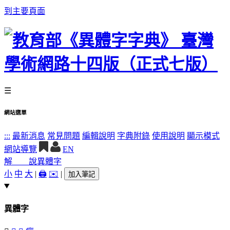
到主要頁面
☰
網站選單
:::
最新消息
常見問題
編輯說明
字典附錄
使用說明
顯示模式
網站導覽
EN
解 說
異體字
小
中
大
|
🖨️
✉️
|
加入筆記
異體字