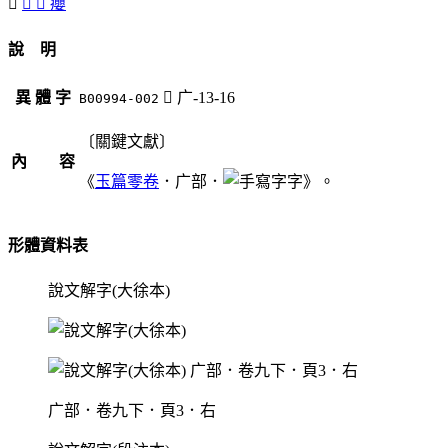
󷟦
󷟧
󷟥
癭
說 明
異 體 字
󷟦
广-13-16
B00994-002
〔關鍵文獻〕
內 容
《
玉篇零卷
．广部．
字》。
形體資料表
說文解字(大徐本)
广部．卷九下．頁3．右