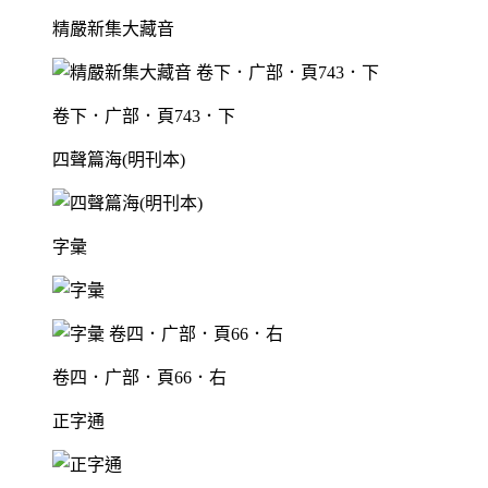
精嚴新集大藏音
卷下．广部．頁743．下
四聲篇海(明刊本)
字彙
卷四．广部．頁66．右
正字通