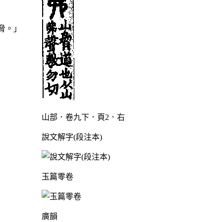
脅。」
山部．卷九下．頁2．右
說文解字(段注本)
玉篇零卷
廣韻