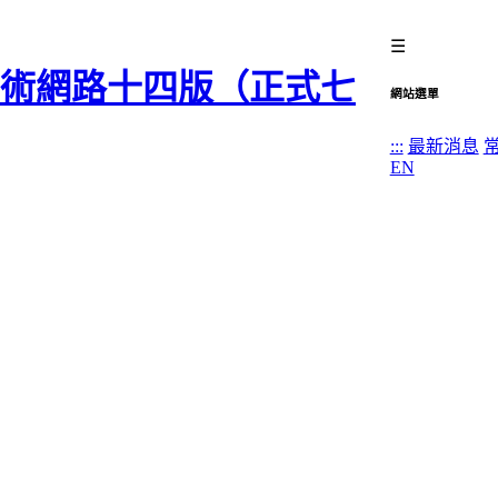
☰
網站選單
:::
最新消息
EN