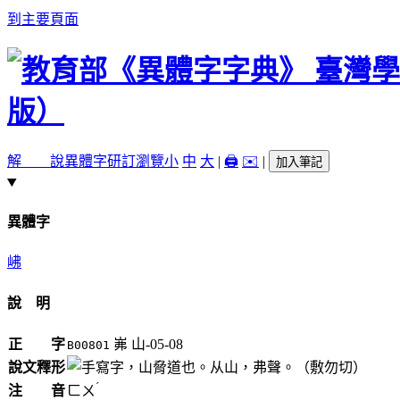
到主要頁面
解 說
異體字
研訂瀏覽
小
中
大
|
🖨️
✉️
|
加入筆記
異體字
𡶒
說 明
正 字
岪
山-05-08
B00801
說文釋形
，山脅道也。从山，弗聲。（敷勿切）
ˊ
注 音
ㄈㄨ