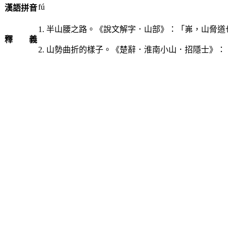
fú
漢語拼音
1. 半山腰之路。《說文解字．山部》：「岪，山脅
釋 義
2. 山勢曲折的樣子。《楚辭．淮南小山．招隱士》