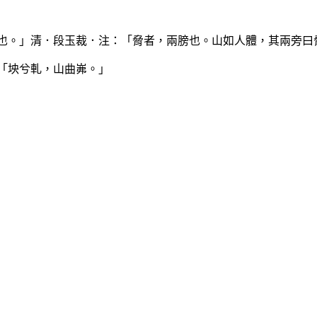
道也。」清．段玉裁．注：「脅者，兩膀也。山如人體，其兩旁曰
：「坱兮軋，山曲岪。」