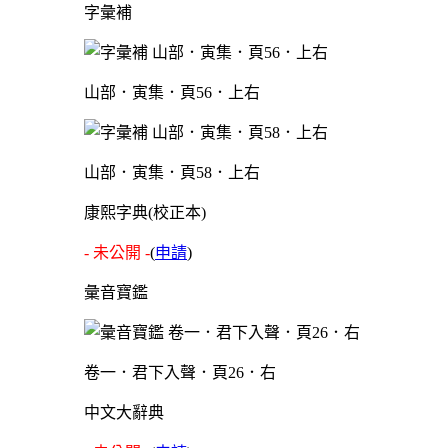
字彙補
山部．寅集．頁56．上右
山部．寅集．頁58．上右
康熙字典(校正本)
- 未公開 -
(
申請
)
彙音寶鑑
卷一．君下入聲．頁26．右
中文大辭典