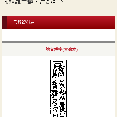
《
龍龕手鏡
．尸部》。
形體資料表
說文解字(大徐本)