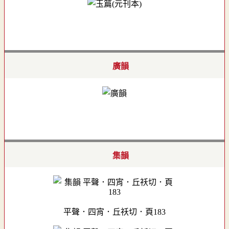
廣韻
集韻
平聲．四宵．丘祅切．頁183