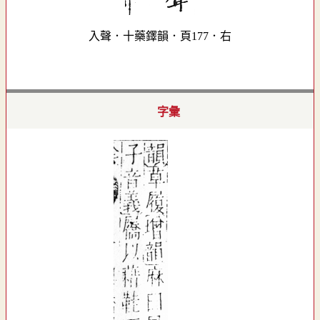
入聲．十藥鐸韻．頁177．右
字彙