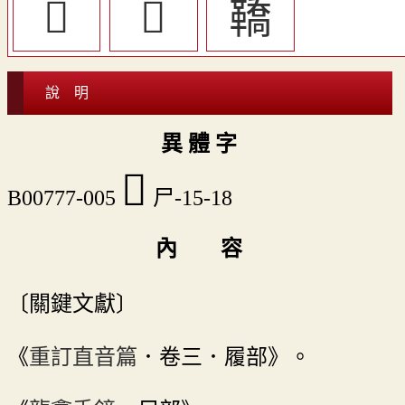
󲹭
𩌡
鞽
說 明
異 體 字
󷙓
B00777-005
尸-15-18
內 容
〔關鍵文獻〕
《
重訂直音篇
．卷三．履部》。