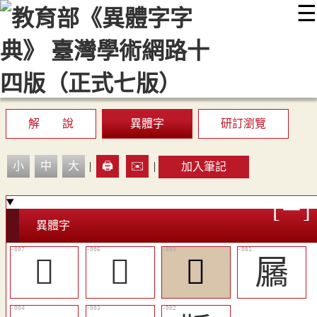
☰
:::
最新消息
常見問題
編輯說明
字典附錄
使用說明
顯示模式
網站導覽
EN
解 說
異體字
研訂瀏覽
小
中
大
|
🖨️
✉️
|
加入筆記
異體字
󷙕
󷙔
󷙓
屫