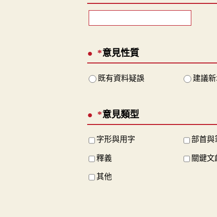
*
意見性質
既有資料疑誤
建議新
*
意見類型
字形與用字
部首與
釋義
關鍵文
其他