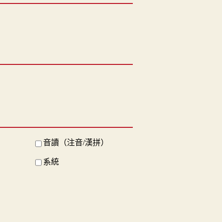
音讀（注音/漢拼）
系統