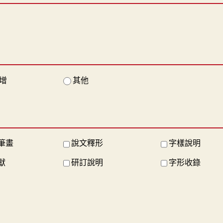
增
其他
筆畫
說文釋形
字樣說明
獻
研訂說明
字形收錄