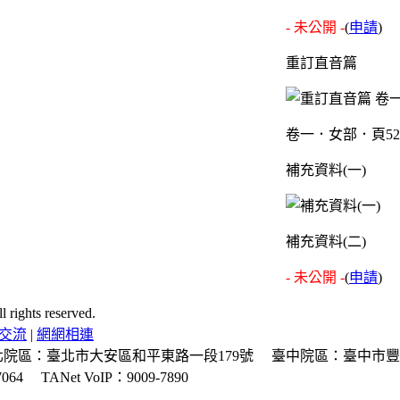
- 未公開 -
(
申請
)
重訂直音篇
卷一．女部．頁5
補充資料(一)
補充資料(二)
- 未公開 -
(
申請
)
ghts reserved.
交流
|
網網相連
北院區：臺北市大安區和平東路一段179號
臺中院區：臺中市豐
064
TANet VoIP：9009-7890