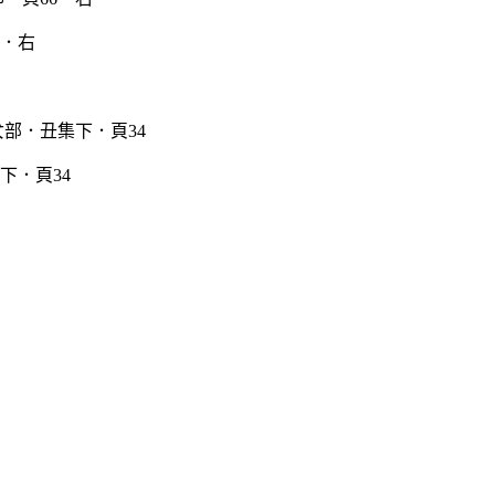
6．右
下．頁34