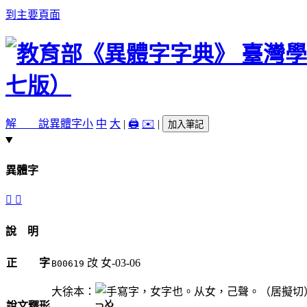
到主要頁面
解 說
異體字
小
中
大
|
🖨️
✉️
|
加入筆記
異體字
󷕓
󷕒
說 明
正 字
妀
女-03-06
B00619
大徐本：
，女字也。从女，己聲。（居擬切
說文釋形