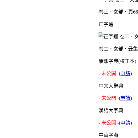
卷三．女部．頁6
正字通
卷二．女部．丑集
康熙字典(校正本)
- 未公開 -
(
申請
)
中文大辭典
- 未公開 -
(
申請
)
漢語大字典
- 未公開 -
(
申請
)
中華字海