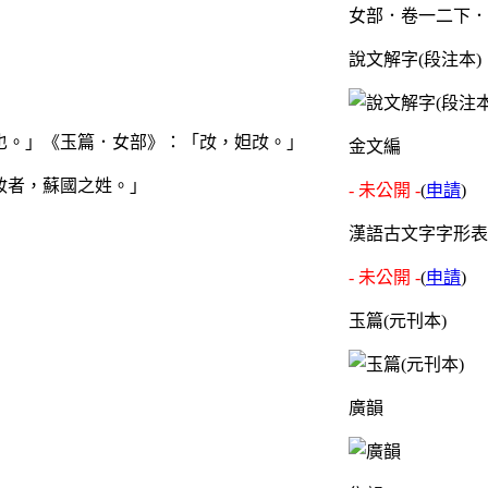
女部．卷一二下．
說文解字(段注本)
也。」《玉篇．女部》：「妀，妲妀。」
金文編
妀者，蘇國之姓。」
- 未公開 -
(
申請
)
漢語古文字字形表
- 未公開 -
(
申請
)
玉篇(元刊本)
廣韻