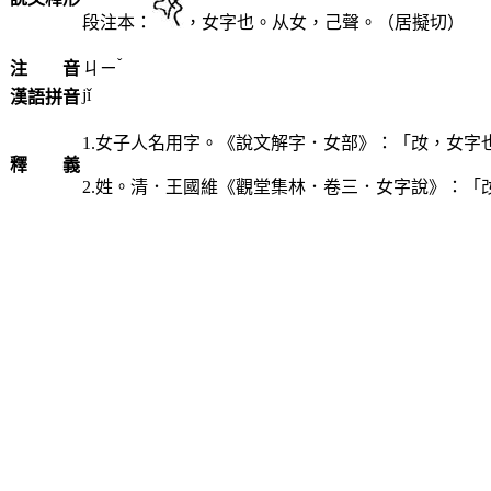
段注本：
，女字也。从女，己聲。（居擬切）
ˇ
注 音
ㄐㄧ
jǐ
漢語拼音
1.女子人名用字。《說文解字．女部》：「妀，女字
釋 義
2.姓。清．王國維《觀堂集林．卷三．女字說》：「