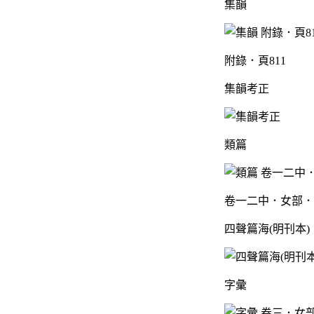
集韻
附錄．頁811
集韻考正
類篇
卷一二中．女部．
四聲篇海(明刊本)
字彙