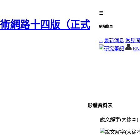
☰
網站選單
:::
最新消息
常見
EN
形體資料表
說文解字(大徐本)
）