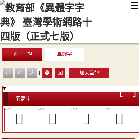
☰
:::
最新消息
常見問題
編輯說明
字典附錄
使用說明
顯示模式
網站導覽
EN
解 說
異體字
小
中
大
|
🖨️
✉️
|
加入筆記
異體字
󷕂
𡙨
󷕀
󷕁