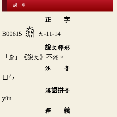
說 明
正 字
奫
B00615
大-11-14
說文釋形
「奫」《說文》不錄。
注 音
ㄩㄣ
漢語拼音
yūn
釋 義