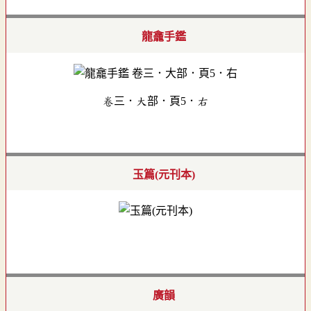
龍龕手鑑
卷三．大部．頁5．右
玉篇(元刊本)
廣韻