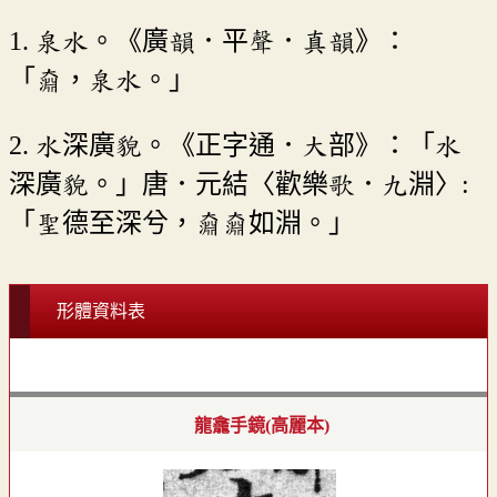
1. 泉水。《廣韻．平聲．真韻》：
「奫，泉水。」
2. 水深廣貌。《正字通．大部》：「水
深廣貌。」唐．元結〈歡樂歌．九淵〉:
「聖德至深兮，奫奫如淵。」
形體資料表
龍龕手鏡(高麗本)