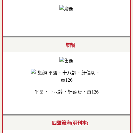
集韻
平聲．十八諄．紆倫切．頁126
四聲篇海(明刊本)