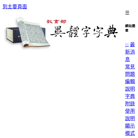
到主要頁面
☰
網站選
單
:::
最
新消
息
常見
問題
編輯
說明
字典
附錄
使用
說明
顯示
模式