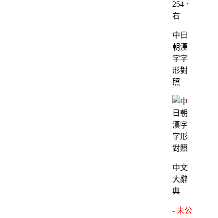
254．
右
中日
朝漢
字字
形對
照
中文
大辭
典
- 未公