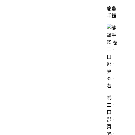
龍龕
手鑑
卷
二．
口
部．
頁
35．