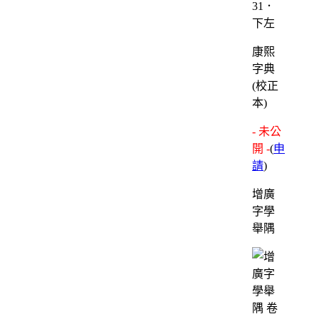
31．
下左
康熙
字典
(校正
本)
- 未公
開 -
(
申
請
)
增廣
字學
舉隅