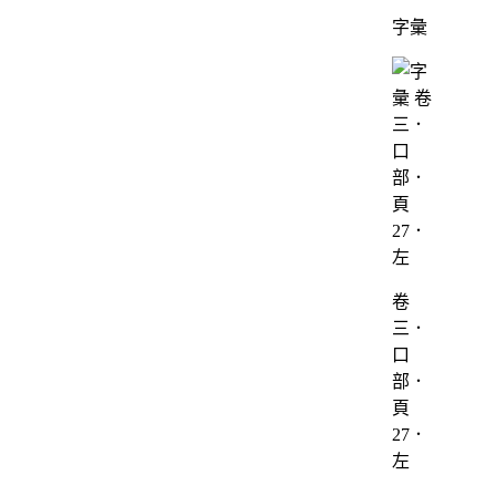
字彙
卷
三．
口
部．
頁
27．
左