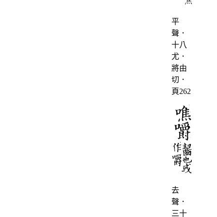
平
聲．
十八
尤．
將由
切．
頁262
去
聲．
三十