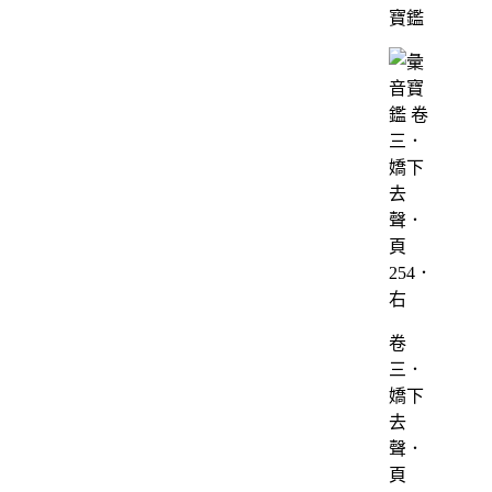
寶鑑
卷
三．
嬌下
去
聲．
頁