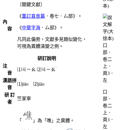
〔關鍵文獻〕
本)
《
重訂直音篇
．卷七．厶部》。
內
《
中華字海
．厶部》。
容
凡同此偏旁，文獻多見類似變化，
可視為異體演變之例。
研訂說明
注
ˋ
⑴
ㄐㄧㄠ
⑵
ㄐㄧㄠ
音
漢語拼
⑴jiāo ⑵jiào
音
口
研 訂
竺家寧
部．
者
卷二
上．
頁3．
「
」為「噍」之異體。
左