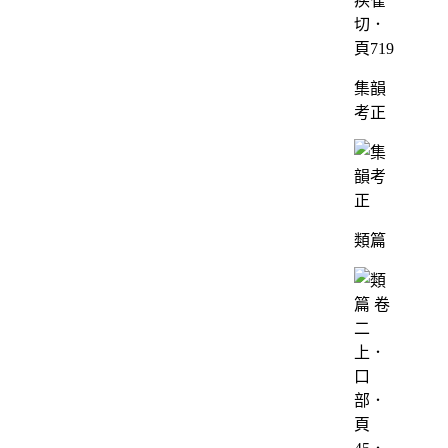
疾雀
切．
頁719
集韻
考正
類篇