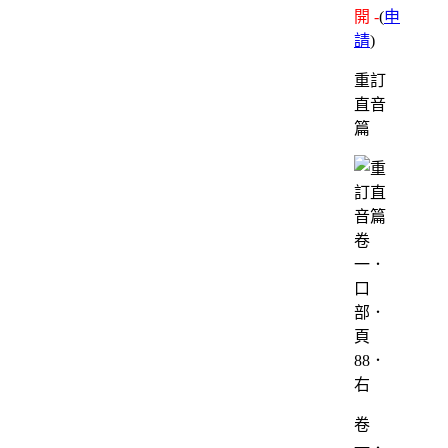
開 -
(
申
請
)
重訂
直音
篇
卷