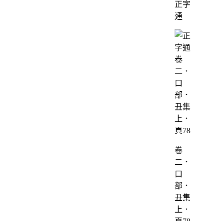
正字
通
卷
二．
口
部．
丑集
上．