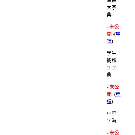
草書
大字
典
- 未公
開 -
(
申
請
)
學生
簡體
字字
典
- 未公
開 -
(
申
請
)
中華
字海
- 未公