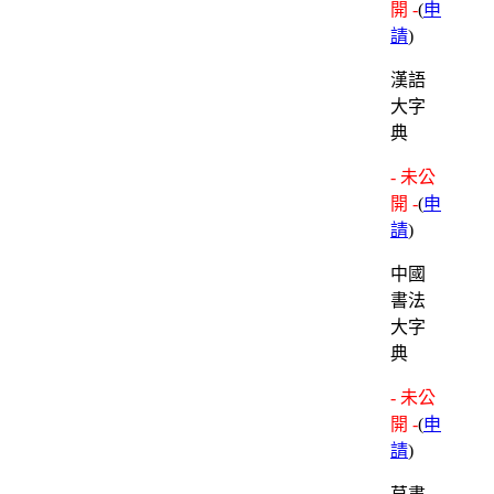
開 -
(
申
請
)
漢語
大字
典
- 未公
開 -
(
申
請
)
中國
書法
大字
典
- 未公
開 -
(
申
請
)