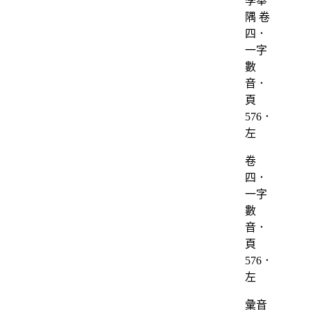
卷
四．
一字
數
音．
頁
576．
左
彙音