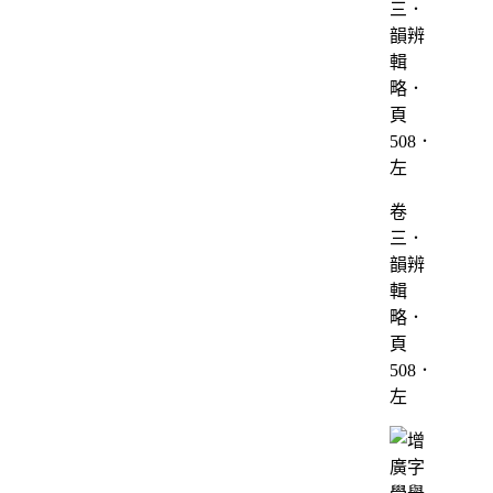
卷
三．
韻辨
輯
略．
頁
508．
左