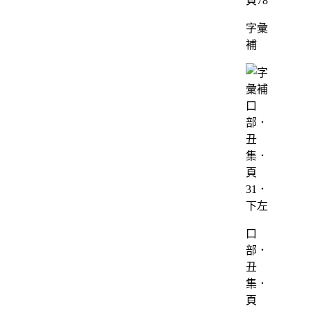
頁78
字彙
補
口
部．
丑
集．
頁