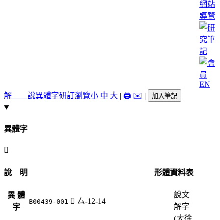
網站
導覽
EN
解 說
異體字
研訂瀏覽
小
中
大
|
🖨️
✉️
|
加入筆記
異體字
󷏵
說 明
形體資料表
說文
異 體
󷏵
厶-12-14
B00439-001
解字
字
(大徐