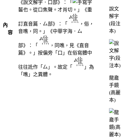
《說文解字．口部》：「
說文
齧也。從口焦聲。才肖切。」《重
解字
(段注
訂直音篇．厶部》：「
，俗，
內
本)
音噍，同。」《中華字海．厶
容
部》：「
，同噍，見《直音
篇》。」按偏旁「口」在俗寫體中
往往訛作「厶」。故定「
」為
「噍」之異體。
龍龕
手鏡
(高麗
本)