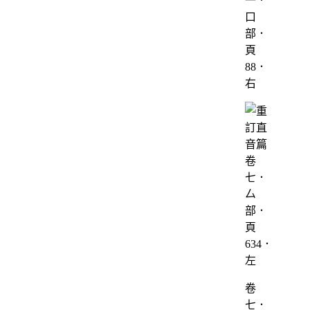
一．
口
部．
頁
88．
右
卷
七．