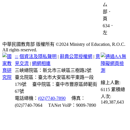
厶
部．
頁
634．
左
中華民國教育部 版權所有 ©2024 Ministry of Education, R.O.C.
All rights reserved.
:::
個資法及隱私聲明
|
辭典公眾授權網
|
意
見交流
|
網網相連
三峽總院區：新北市三峽區三樹路2號
臺北院區：臺北市大安區和平東路一段
線上人數:
179號
臺中院區：臺中市豐原區師範街
6115
累積總
67號
人次:
電話總機：
(02)7740-7890
傳真：
149,387,643
(02)7740-7064
TANet VoIP：9009-7890