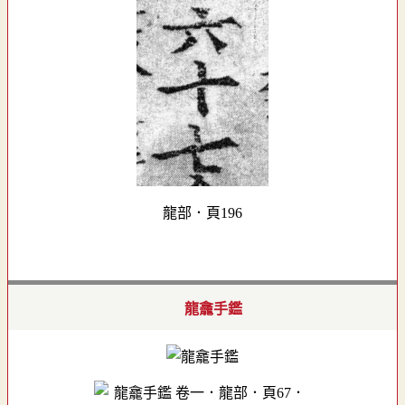
龍部．頁196
龍龕手鑑