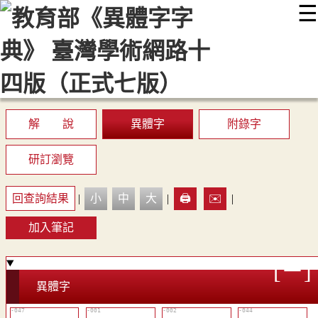
☰
:::
最新消息
常見問題
編輯說明
字典附錄
使用說明
顯示模式
網站導覽
EN
解 說
異體字
附錄字
研訂瀏覽
回查詢結果
|
小
中
大
|
🖨️
✉️
|
加入筆記
異體字