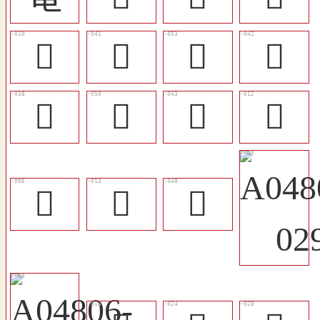
𥪐
󷄚
󷄤
󷄛
󷄗
󷄣
󷄜
𥫈
𦱉
𦱸
󷄡