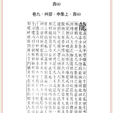
卷九．艸部．申集上．頁60