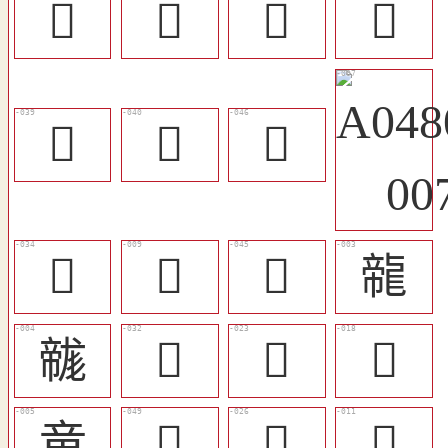
󷄠
𠉒
𠊋
󴺰
󵂞
󰱪
󷄟
󷄓
𢀀
󷄞
㡣
𢅛
󷄒
󷄊
󷄅
竜
󷄢
󷄍
𥪑