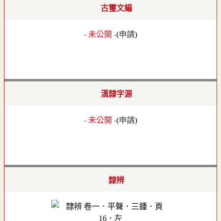
古璽文編
- 未公開 -
(
申請
)
漢隸字源
- 未公開 -
(
申請
)
隸辨