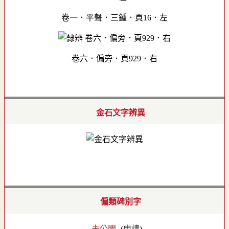
卷一．平聲．三鍾．頁16．左
卷六．偏旁．頁929．右
金石文字辨異
偏類碑別字
- 未公開 -
(
申請
)