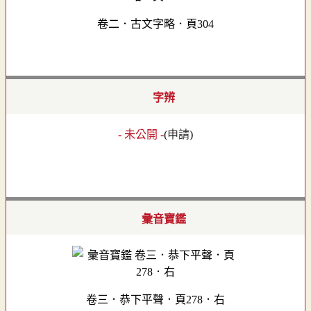
卷二．古文字略．頁304
字辨
- 未公開 -
(
申請
)
彙音寶鑑
卷三．恭下平聲．頁278．右