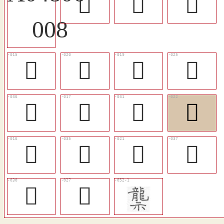
󷄁
󷄋
󷄏
󷄂
󷄇
󷄆
󷄌
󷄕
󷄄
󷄑
󷄉
󷄃
󷄔
󷄈
󷄖
󷄐
󷄎