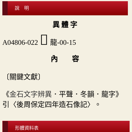
說 明
異 體 字
󷄉
A04806-022
龍-00-15
內 容
〔關鍵文獻〕
《
金石文字辨異
．平聲．冬韻．龍字》
引〈後周保定四年造石像記〉。
形體資料表