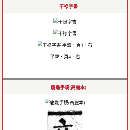
干祿字書
平聲．頁4．右
龍龕手鏡(高麗本)