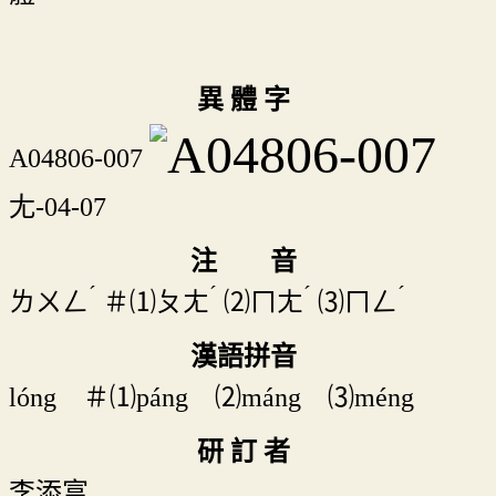
異 體 字
A04806-007
尢-04-07
注 音
ˊ
ˊ
ˊ
ˊ
ㄌㄨㄥ
＃⑴
ㄆㄤ
⑵
ㄇㄤ
⑶
ㄇㄥ
漢語拼音
lóng ＃⑴páng ⑵máng ⑶méng
研 訂 者
李添富