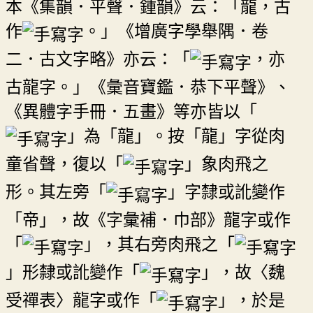
本《集韻．平聲．鍾韻》云：「龍，古
作
。」《增廣字學舉隅．卷
二．古文字略》亦云：「
，亦
古龍字。」《彙音寶鑑．恭下平聲》、
《異體字手冊．五畫》等亦皆以「
」為「龍」。按「龍」字從肉
童省聲，復以「
」象肉飛之
形。其左旁「
」字隸或訛變作
「帝」，故《字彙補．巾部》龍字或作
「
」，其右旁肉飛之「
」形隸或訛變作「
」，故〈魏
受禪表〉龍字或作「
」，於是