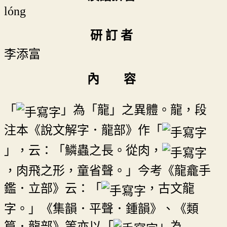
lóng
研 訂 者
李添富
內 容
「
」為「龍」之異體。龍，段
注本《說文解字．龍部》作「
」，云：「鱗蟲之長。從肉，
，肉飛之形，童省聲。」今考《龍龕手
鑑．立部》云：「
，古文龍
字。」《集韻．平聲．鍾韻》、《類
篇．龍部》等亦以「
」為