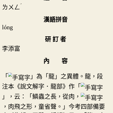
ˊ
ㄌㄨㄥ
漢語拼音
lóng
研 訂 者
李添富
內 容
「
」為「龍」之異體。龍，段
注本《說文解字．龍部》作「
」，云：「鱗蟲之長，從肉，
，肉飛之形，童省聲。」今考四部備要