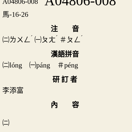
A04806-008
馬-16-26
注 音
ˊ
ˊ
ˊ
㈡
ㄌㄨㄥ
㈠
ㄆㄤ
＃
ㄆㄥ
漢語拼音
㈡lóng ㈠páng ＃péng
研 訂 者
李添富
內 容
㈡