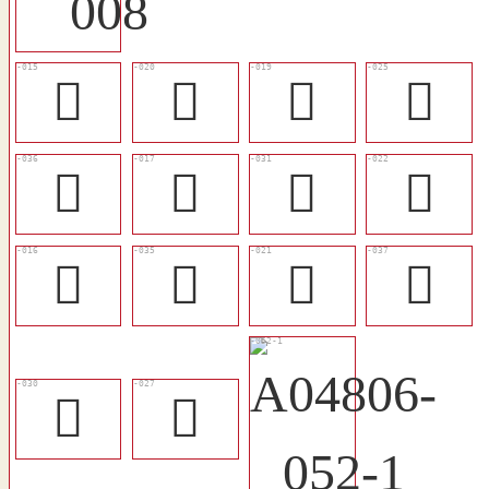
󷄂
󷄇
󷄆
󷄌
󷄕
󷄄
󷄑
󷄉
󷄃
󷄔
󷄈
󷄖
󷄐
󷄎