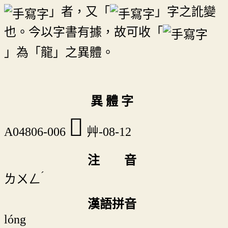
」者，又「
」字之訛變
也。今以字書有據，故可收「
」為「龍」之異體。
異 體 字
𦱉
A04806-006
艸-08-12
注 音
ˊ
ㄌㄨㄥ
漢語拼音
lóng