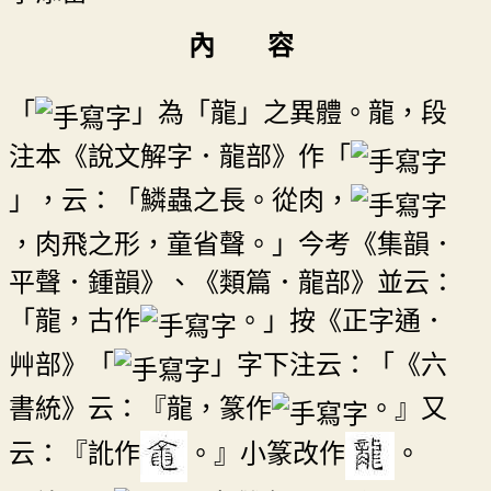
內 容
「
」為「龍」之異體。龍，段
注本《說文解字．龍部》作「
」，云：「鱗蟲之長。從肉，
，肉飛之形，童省聲。」今考《集韻．
平聲．鍾韻》、《類篇．龍部》並云：
「龍，古作
。」按《正字通．
艸部》「
」字下注云：「《六
書統》云：『龍，篆作
。』又
云：『訛作
。』小篆改作
。