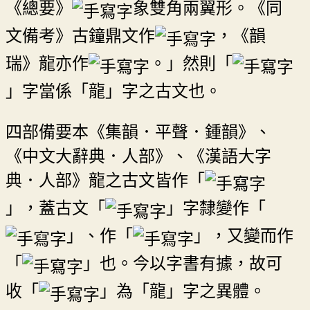
《總要》
象雙角兩翼形。《同
文備考》古鐘鼎文作
，《韻
瑞》龍亦作
。」然則「
」字當係「龍」字之古文也。
四部備要本《集韻．平聲．鍾韻》、
《中文大辭典．人部》、《漢語大字
典．人部》龍之古文皆作「
」，蓋古文「
」字隸變作「
」、作「
」，又變而作
「
」也。今以字書有據，故可
收「
」為「龍」字之異體。