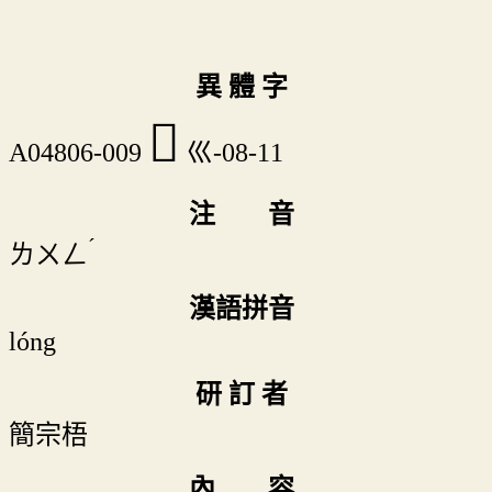
異 體 字
𢀀
A04806-009
巛-08-11
注 音
ˊ
ㄌㄨㄥ
漢語拼音
lóng
研 訂 者
簡宗梧
內 容