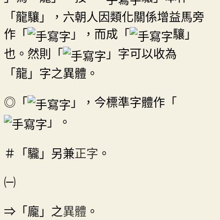
「龍驤」，六朝人因類化關係增益馬旁
作「
」，而成「
驤」
也。然則「
」字可以收為
「龍」字之異體。
◎「
」，今標準字體作「
」。
＃「䮾」另兼
正字
。
㈠
⇒「龐」之
異體
。