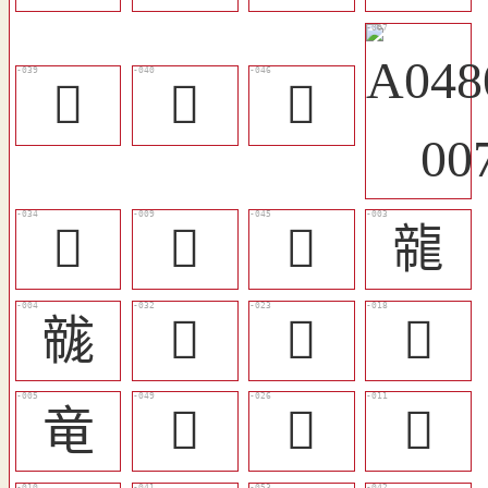
󵂞
󰱪
󷄟
󷄓
𢀀
󷄞
㡣
𢅛
󷄒
󷄊
󷄅
竜
󷄢
󷄍
𥪑