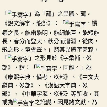
「
」為「龍」之異體。龍，
《說文解字．龍部》：「
，鱗
蟲之長，能幽能明，能細能巨，能短能
長，春分而登天，秋分而潛淵，從肉，
飛之形，童省聲。」然其異體字甚夥，
「
」之形見於《字彙補．巛
部》，謂：「
，同龍。」為
《康熙字典．備考．巛部》、《中文大
辭典．巛部》、《漢語大字典．巛
部》、《中華字海．巛部》等所收，其
或為
之訛變，因見諸文獻，乃