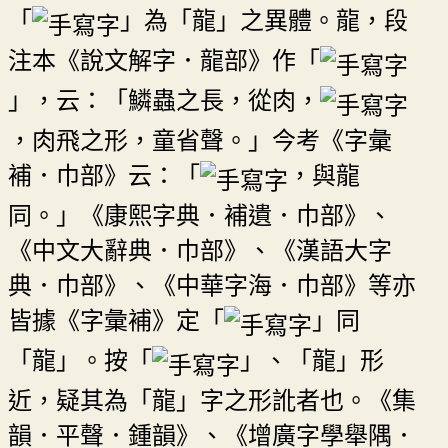
「
」為「龍」之異體。龍，段
注本《說文解字．龍部》作「
」，云：「鱗蟲之長，從肉，
，肉飛之形，童省聲。」今考《字彙
補．巾部》云：「
，與龍
同。」《康熙字典．補遺．巾部》、
《中文大辭典．巾部》、《漢語大字
典．巾部》、《中華字海．巾部》等亦
皆據《字彙補》定「
」同
「龍」。按「
」、「龍」形
近，疑其為「龍」字之形訛者也。《集
韻．平聲．鍾韻》、《增廣字學舉隅．