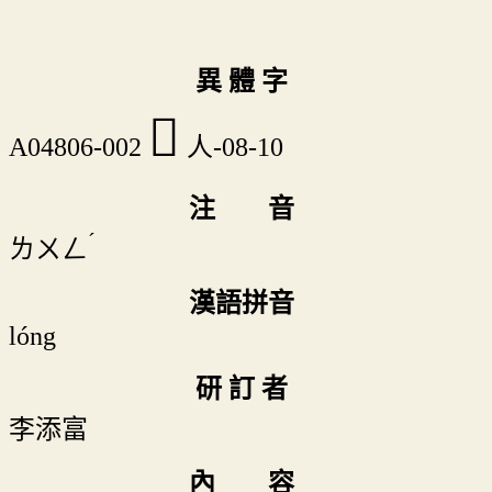
異 體 字
𠊋
A04806-002
人-08-10
注 音
ˊ
ㄌㄨㄥ
漢語拼音
lóng
研 訂 者
李添富
內 容