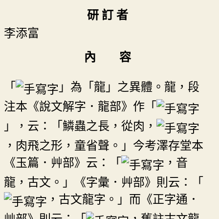
研 訂 者
李添富
內 容
「
」為「龍」之異體。龍，段
注本《說文解字．龍部》作「
」，云：「鱗蟲之長，從肉，
，肉飛之形，童省聲。」今考澤存堂本
《玉篇．艸部》云：「
，音
龍，古文。」《字彙．艸部》則云：「
，古文龍字。」而《正字通．
艸部》則云：「
，舊註古文龍