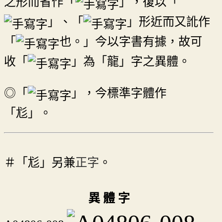
之形而省作「
」，復以「
」、「
」形近而又訛作
「
也。」今以字書有據，故可
收「
」為「龍」字之異體。
◎「
」，今標準字體作
「尨」。
＃「尨」另兼
正字
。
異 體 字