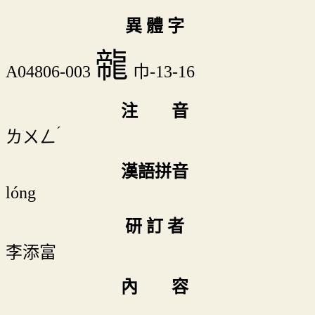
異 體 字
㡣
A04806-003
巾-13-16
注 音
ˊ
ㄌㄨㄥ
漢語拼音
lóng
研 訂 者
李添富
內 容