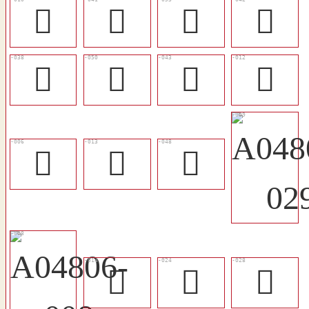
𥪐
󷄚
󷄤
󷄛
󷄗
󷄣
󷄜
𥫈
𦱉
𦱸
󷄡
󷄁
󷄋
󷄏