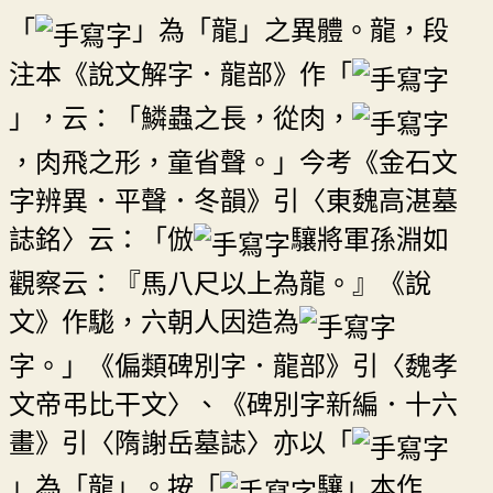
「
」為「龍」之異體。龍，段
注本《說文解字．龍部》作「
」，云：「鱗蟲之長，從肉，
，肉飛之形，童省聲。」今考《金石文
字辨異．平聲．冬韻》引〈東魏高湛墓
誌銘〉云：「倣
驤將軍孫淵如
觀察云：『馬八尺以上為龍。』《說
文》作駹，六朝人因造為
字。」《偏類碑別字．龍部》引〈魏孝
文帝弔比干文〉、《碑別字新編．十六
畫》引〈隋謝岳墓誌〉亦以「
」為「龍」。按「
驤」本作