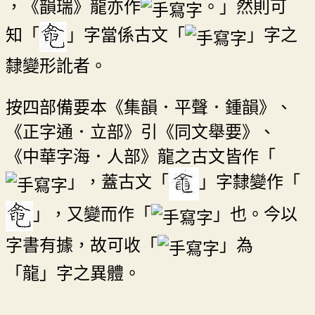
，《韻瑞》龍亦作
。」然則可
知「
」字當係古文「
」字之
隸變形訛者。
按四部備要本《集韻．平聲．鍾韻》、
《正字通．立部》引《同文舉要》、
《中華字海．人部》龍之古文皆作「
」，蓋古文「
」字隸變作「
」，又變而作「
」也。今以
字書有據，故可收「
」為
「龍」字之異體。