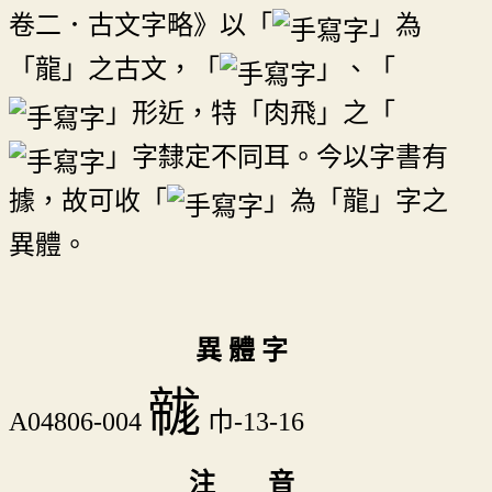
卷二．古文字略》以「
」為
「龍」之古文，「
」、「
」形近，特「肉飛」之「
」字隸定不同耳。今以字書有
據，故可收「
」為「龍」字之
異體。
異 體 字
𢅛
A04806-004
巾-13-16
注 音