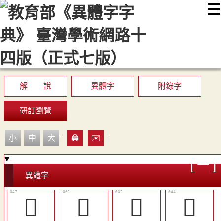
☰
:::
最新消息
常見問題
編輯說明
字典附錄
使用說明
顯示模式
網站導覽
EN
解 說
異體字
附錄字
研訂瀏覽
小
中
大
|
🖨️
✉️
|
異體字
󷄠
𠉒
𠊋
󴺰