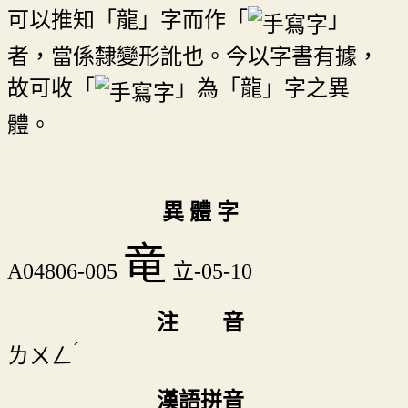
可以推知「龍」字而作「
」
者，當係隸變形訛也。今以字書有據，
故可收「
」為「龍」字之異
體。
異 體 字
竜
A04806-005
立-05-10
注 音
ˊ
ㄌㄨㄥ
漢語拼音