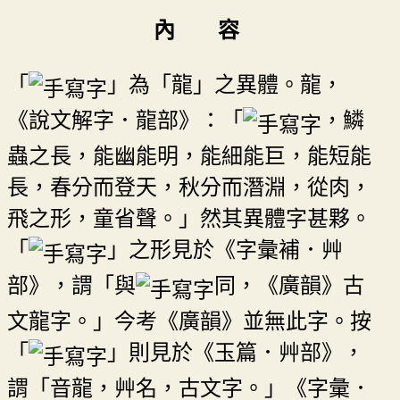
內 容
「
」為「龍」之異體。龍，
《說文解字．龍部》：「
，鱗
蟲之長，能幽能明，能細能巨，能短能
長，春分而登天，秋分而潛淵，從肉，
飛之形，童省聲。」然其異體字甚夥。
「
」之形見於《字彙補．艸
部》，謂「與
同，《廣韻》古
文龍字。」今考《廣韻》並無此字。按
「
」則見於《玉篇．艸部》，
謂「音龍，艸名，古文字。」《字彙．