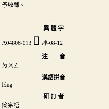
予收錄。
異 體 字
𦱸
A04806-013
艸-08-12
注 音
ˊ
ㄌㄨㄥ
漢語拼音
lóng
研 訂 者
簡宗梧