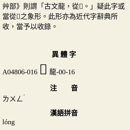
艸部》則謂「古文龍，從𦫳。」疑此字或
當從𦫳之象形。此形亦為近代字辭典所
收，當予以收錄。
異 體 字
󷄃
A04806-016
龍-00-16
注 音
ˊ
ㄌㄨㄥ
漢語拼音
lóng