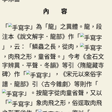
內 容
「
」為「龍」之異體。龍，段
注本《說文解字．龍部》作「
」，云：「鱗蟲之長，從肉，
，肉飛之形，童省聲。」今考《金石文
字辨異．平聲．冬韻》等引〈隋龍藏寺
碑〉作「
」，《宋元以來俗字
譜．龍部》引〈古今雜劇〉等則作「
」。按龍字從肉童省聲，又以
「
」象肉飛之形，俗逕取肉飛