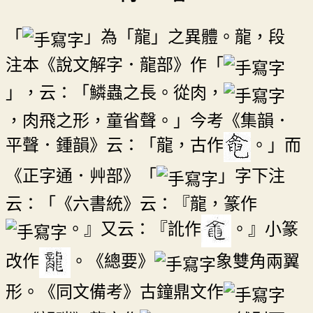
「
」為「龍」之異體。龍，段
注本《說文解字．龍部》作「
」，云：「鱗蟲之長。從肉，
，肉飛之形，童省聲。」今考《集韻．
平聲．鍾韻》云：「龍，古作
。」而
《正字通．艸部》「
」字下注
云：「《六書統》云：『龍，篆作
。』又云：『訛作
。』小篆
改作
。《總要》
象雙角兩翼
形。《同文備考》古鐘鼎文作