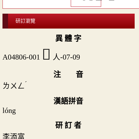
研訂瀏覽
異 體 字
𠉒
A04806-001
人-07-09
注 音
ˊ
ㄌㄨㄥ
漢語拼音
lóng
研 訂 者
李添富