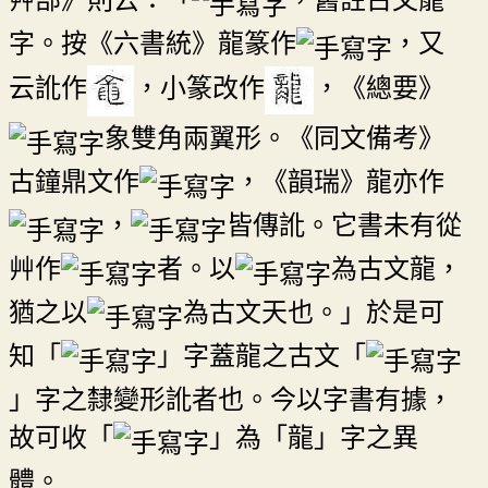
字。按《六書統》龍篆作
，又
云訛作
，小篆改作
，《總要》
象雙角兩翼形。《同文備考》
古鐘鼎文作
，《韻瑞》龍亦作
，
皆傳訛。它書未有從
艸作
者。以
為古文龍，
猶之以
為古文天也。」於是可
知「
」字蓋龍之古文「
」字之隸變形訛者也。今以字書有據，
故可收「
」為「龍」字之異
體。