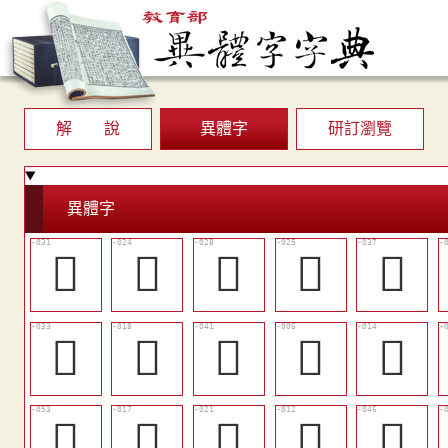
解 說
異體字
研訂瀏覽
異體字
󷂝
󷂘
󷂛
󷂙
󷂢
󷂟
󷂓
󷂦
𥚪
󷂐
󷂰
󷂒
󷂕
󷂏
󷂫