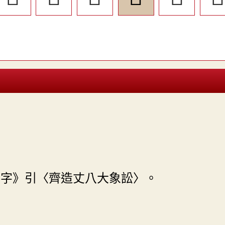
齋字》引〈齊造丈八大象訟〉。