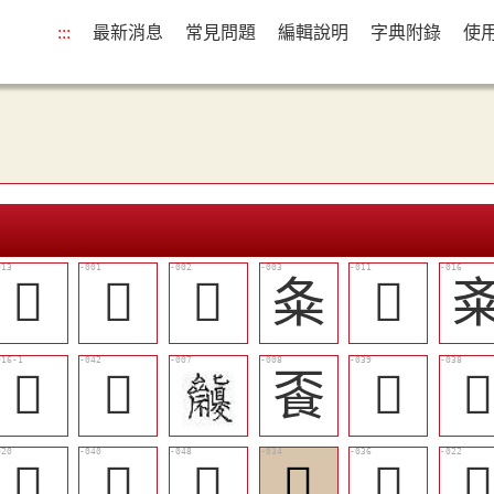
:::
最新消息
常見問題
編輯說明
字典附錄
使
󷁬
𠫱
𠮘
夈
𢋿
󷂑
󷂧
䬩
󷂤

󷂔
󷂥
󷂭
󷂠
󷂡
