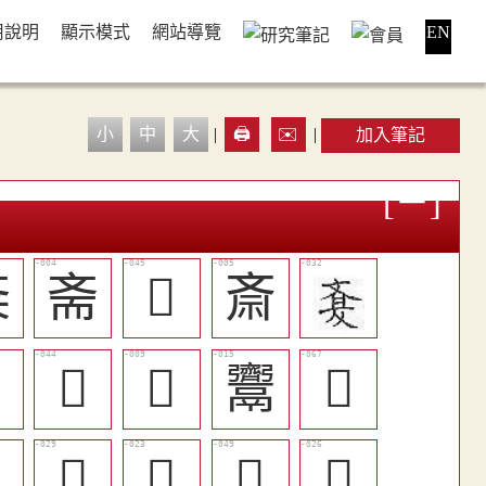
用說明
顯示模式
網站導覽
EN
小
中
大
|
🖨️
✉️
|
加入筆記
㪰
斋
󷂪
斎

󷂩
𩝦
𩱳
󷂱

󷂜
󷂗
󷂮
󷂚