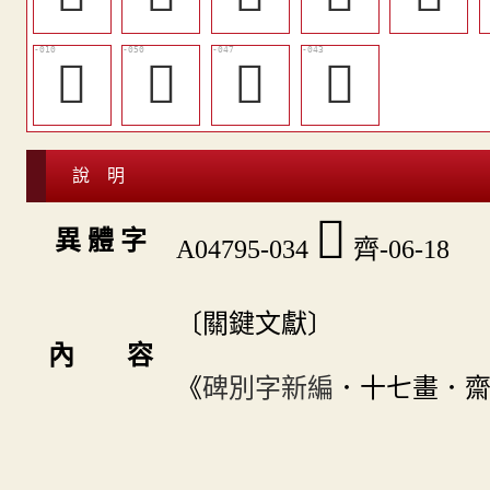
𪗒
󷂯
󷂬
󷂨
說 明
󷂠
異 體 字
A04795-034
齊-06-18
〔關鍵文獻〕
內 容
《
碑別字新編
．十七畫．