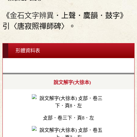
《
金石文字辨異
．上聲．麌韻．鼓字》
引〈唐寂照禪師碑〉。
形體資料表
說文解字(大徐本)
攴部．卷三下．頁8．左