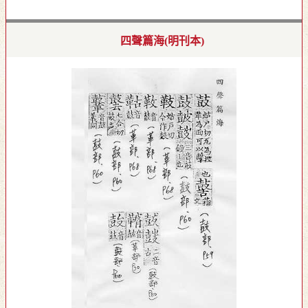
四聲篇海(明刊本)