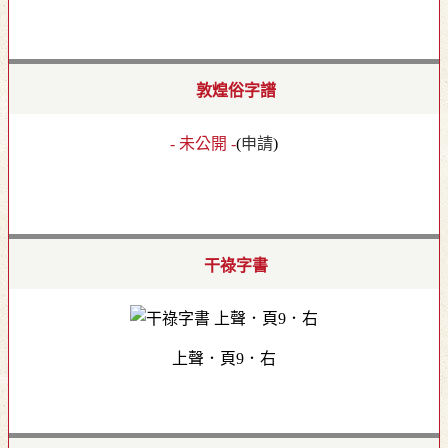
敦煌俗字譜
- 未公開 -
(
申請
)
干祿字書
上聲．頁9．右