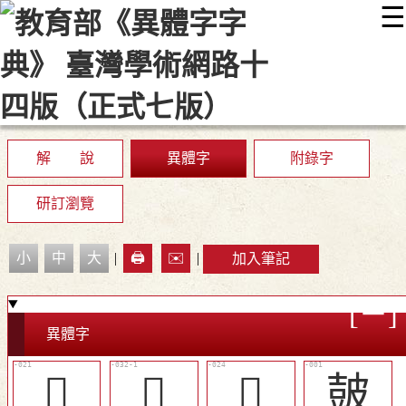
☰
:::
最新消息
常見問題
編輯說明
字典附錄
使用說明
顯示模式
網站導覽
EN
解 說
異體字
附錄字
研訂瀏覽
小
中
大
|
🖨️
✉️
|
加入筆記
異體字
󷀧
󷀰
󷀪
皷