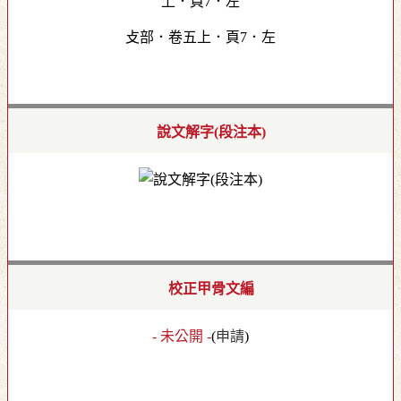
攴部．卷五上．頁7．左
說文解字(段注本)
校正甲骨文編
- 未公開 -
(
申請
)