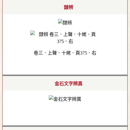
隸辨
卷三．上聲．十姥．頁375．右
金石文字辨異