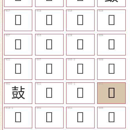
󷀣
󷀢
󷀝
󷀦
󷀭
󷀥
󷀮
𩉨
󷀨
𩉩
󷀜
𩊉
鼔
󷀟
󷀚
󷀞
󷀡
𡔷
󷀠
𪔎