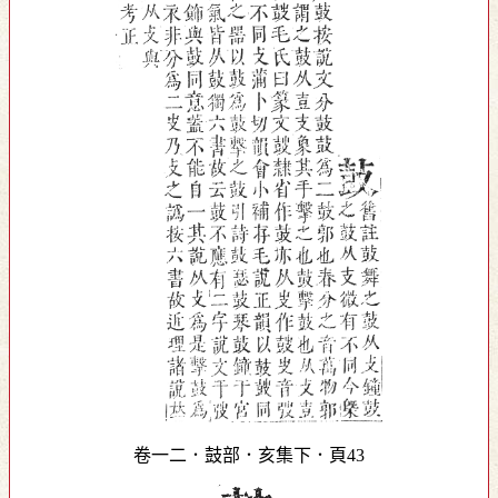
卷一二．鼓部．亥集下．頁43