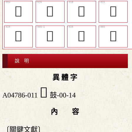
𪔐
󷀬
󷀤
󷀩
󷀯
󷀛
󷀫
𪔨
說 明
異 體 字
󷀞
A04786-011
鼓-00-14
內 容
〔關鍵文獻〕