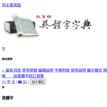
到主要頁面
☰
網站選單
:::
最新消息
常見問題
編輯說明
字典附錄
使用說明
顯示模式
網
解 說
異體字
研訂瀏覽
小
中
大
|
🖨️
✉️
|
加入筆記
異體字