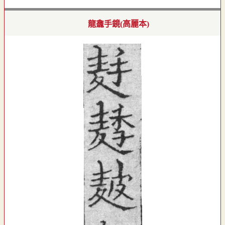
龍龕手鏡(高麗本)