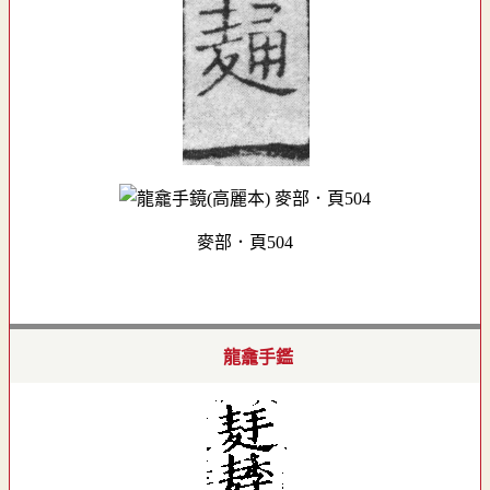
麥部．頁504
龍龕手鑑