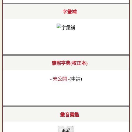
字彙補
康熙字典(校正本)
- 未公開 -
(
申請
)
彙音寶鑑