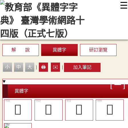
☰
:::
最新消息
常見問題
編輯說明
字典附錄
使用說明
顯示模式
網站導覽
EN
解 說
異體字
研訂瀏覽
小
中
大
|
🖨️
✉️
|
加入筆記
異體字
󶽨
󶽦
󶽥
󶽢