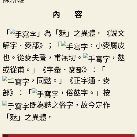
內 容
「
」為「麩」之異體。《說文
解字．麥部》；「
，小麥屑皮
也。從麥夫聲，甫無切。
，麩
或從甫。」《字彙．麥部》：「
，同麩。」《正字通．麥
部》：「
，俗麩字。」按
既為麩之俗字，故今定作
「麩」之異體。