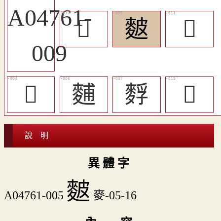
󶽣
麬
󶽤
𪌻
麱
䴸
󶽧
說 明
異 體 字
麬
A04761-005
麥-05-16