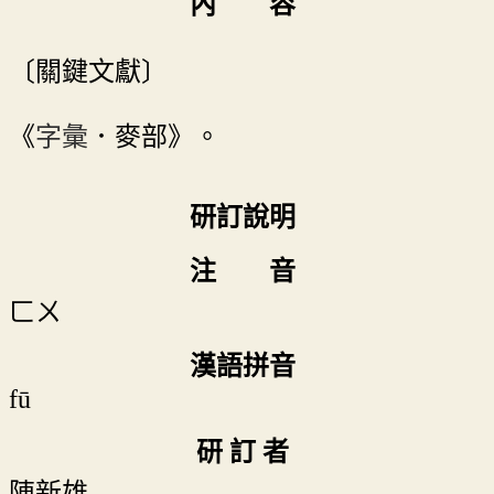
內 容
〔關鍵文獻〕
《
字彙
．麥部》。
研訂說明
注 音
ㄈㄨ
漢語拼音
fū
研 訂 者
陳新雄