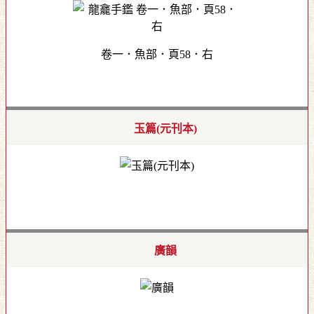
卷一．魚部．頁58．右
玉篇(元刊本)
廣韻