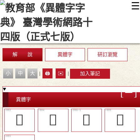
☰
:::
最新消息
常見問題
編輯說明
字典附錄
使用說明
顯示模式
網站導覽
EN
解 說
異體字
研訂瀏覽
小
中
大
|
🖨️
✉️
|
加入筆記
異體字
󶷵
󶷶
󶷸
󶷷