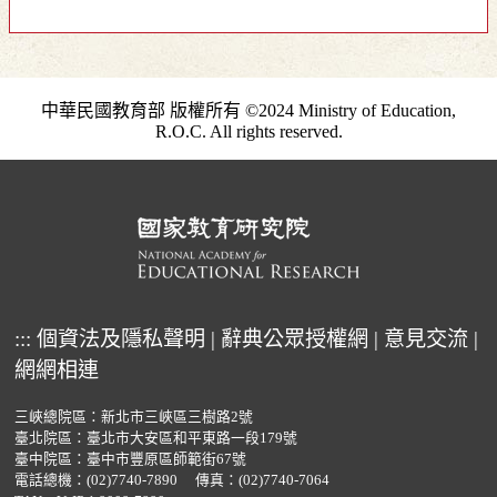
中華民國教育部 版權所有 ©2024 Ministry of Education,
R.O.C. All rights reserved.
:::
個資法及隱私聲明
|
辭典公眾授權網
|
意見交流
|
網網相連
三峽總院區：新北市三峽區三樹路2號
臺北院區：臺北市大安區和平東路一段179號
臺中院區：臺中市豐原區師範街67號
電話總機：
(02)7740-7890
傳真：(02)7740-7064