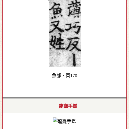
魚部．頁170
龍龕手鑑