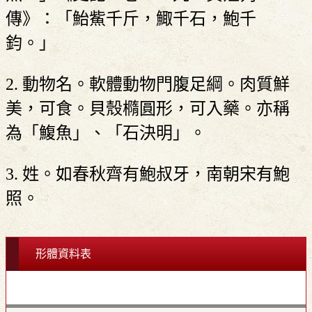
傳》：「鮐鮆千斤，鯫千石，鮑千
鈞。」
2. 動物名。軟體動物門腹足綱。肉質鮮
美，可食。貝殼橢圓形，可入藥。亦稱
為「鰒魚」、「石決明」。
3. 姓。如春秋齊有鮑叔牙，南朝宋有鮑
照。
形體資料表