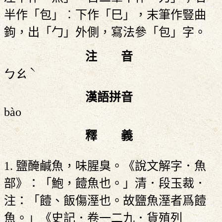
半作「包」︰下作「巳」，末筆作豎曲
鉤，出「勹」外側，寫法參「包」字。
注 音
ˋ
ㄅㄠ
漢語拼音
bào
釋 義
1. 鹽醃鹹魚，味腥臭。《說文解字．魚
部》：「鮑，饐魚也。」清．段玉裁．
注：「饐、飯傷溼也。故鹽魚溼者爲饐
魚。」《史記．卷一二九．貨殖列