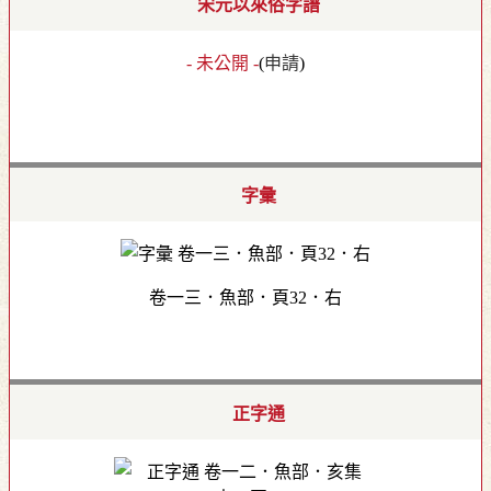
宋元以來俗字譜
- 未公開 -
(
申請
)
字彙
卷一三．魚部．頁32．右
正字通