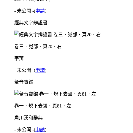
- 未公開 -
(
申請
)
經典文字辨證書
卷三．嵬部．頁20．右
字辨
- 未公開 -
(
申請
)
彙音寶鑑
卷一．規下去聲．頁81．左
角川漢和辭典
- 未公開 -
(
申請
)