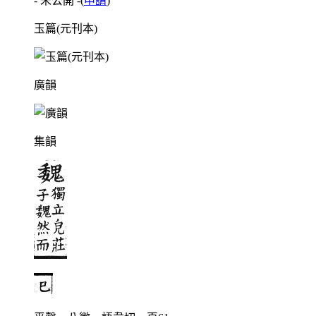
- 未公開 -
(
申請
)
玉篇(元刊本)
廣韻
集韻