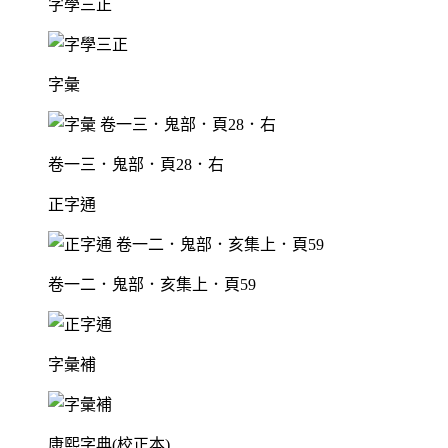
字學三正
字彙
卷一三．鬼部．頁28．右
正字通
卷一二．鬼部．亥集上．頁59
字彙補
康熙字典(校正本)