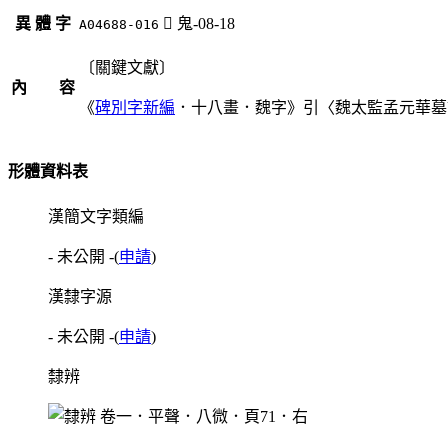
異 體 字
󶷇
鬼-08-18
A04688-016
〔關鍵文獻〕
內 容
《
碑別字新編
．十八畫．魏字》引〈魏太監孟元華墓
形體資料表
漢簡文字類編
- 未公開 -
(
申請
)
漢隸字源
- 未公開 -
(
申請
)
隸辨