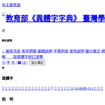
到主要頁面
☰
網站選單
:::
最新消息
常見問題
編輯說明
字典附錄
使用說明
顯示模式
網
解 說
異體字
研訂瀏覽
小
中
大
|
🖨️
✉️
|
加入筆記
異體字
󶷒
󶷑
󶷆
󶷈
󶷎
󶷃
󶷂
󶷅
󶷌
󶷏
󶷊
󶷉
󶷀
󶷄
󶶽
󶷇
󶷐
󶶾
󶷋
󶷁
󶶿
󱩍
󱩏
󶷍
說 明