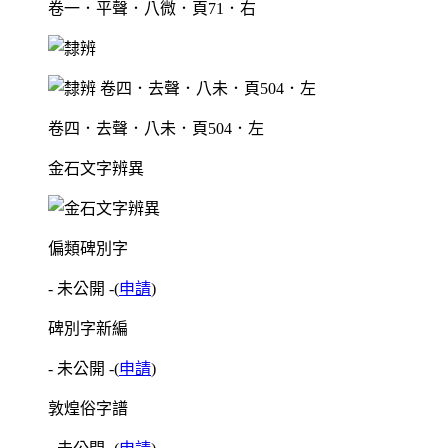
卷一．平聲．八微．頁71．右
卷四．去聲．八未．頁504．左
金石文字辨異
偏類碑別字
- 未公開 -
(
申請
)
碑別字新編
- 未公開 -
(
申請
)
敦煌俗字譜