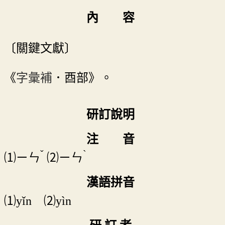
內 容
〔關鍵文獻〕
《
字彙補
．酉部》。
研訂說明
注 音
ˇ
ˋ
⑴
ㄧㄣ
⑵
ㄧㄣ
漢語拼音
⑴yǐn ⑵yìn