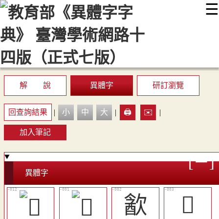
☰
:::
最新消息
常見問題
編輯說明
字典附錄
使用說明
顯示模式
網站導覽
EN
解 說
異體字
研訂瀏覽
回查詢結果
|
小
中
大
|
🖨️
✉️
|
加入筆記
異體字
㱃
𣲎