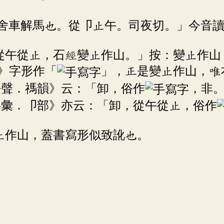
舍車解馬也。從卩止午。司夜切。」今音
從午從止，石經變止作山。」按：變止作山
》字形作「
」，正是變止作山，唯
去聲．禡韻》云：「卸，俗作
，非
字彙．卩部》亦云：「卸，從午從止，俗作
止作山，蓋書寫形似致訛也。