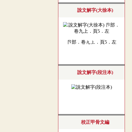
說文解字(大徐本)
卪部．卷九上．頁5．左
說文解字(段注本)
校正甲骨文編