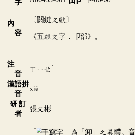
字
〔關鍵文獻〕
內
容
《
五經文字
．卩部》。
注
ˋ
ㄒㄧㄝ
音
漢語拼
xiè
音
研 訂
張文彬
者
「
」為「卸」之異體。