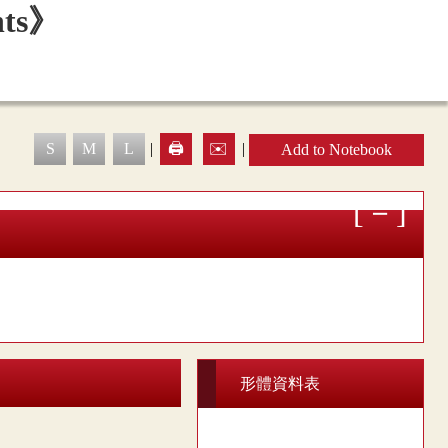
S
M
L
|
🖨️
✉️
|
Add to Notebook
形體資料表