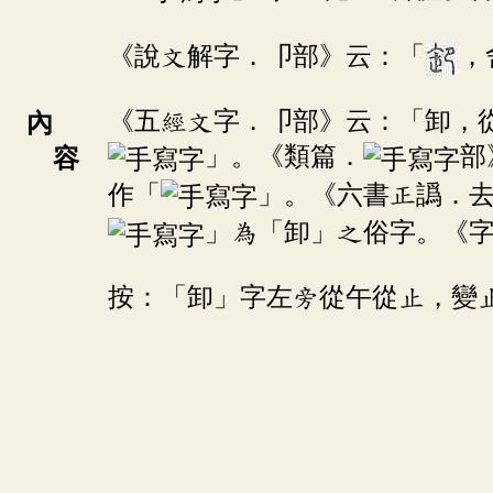
《說文解字．卩部》云：「
，
《五經文字．卩部》云：「卸，
內
」。《類篇．
部
容
作「
」。《六書正譌．
」為「卸」之俗字。《
按：「卸」字左旁從午從止，變