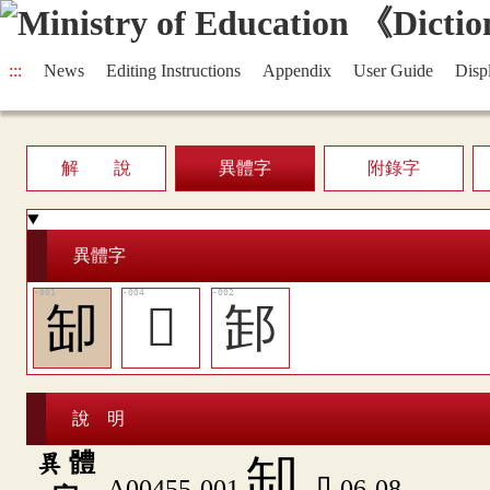
:::
News
Editing Instructions
Appendix
User Guide
Disp
解 說
異體字
附錄字
異體字
缷
󰨚
䣃
說 明
異 體
缷
A00455-001
卩-06-08