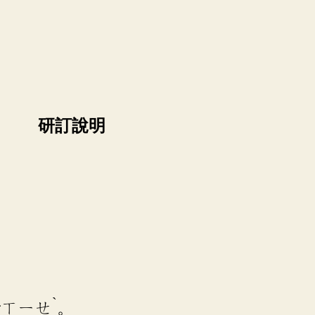
研訂說明
ˋ
音
ㄒㄧㄝ
。