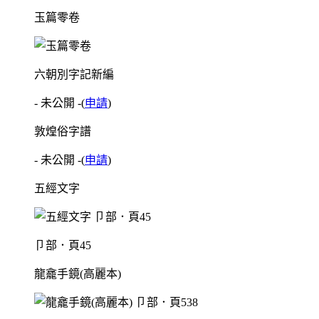
玉篇零卷
六朝別字記新編
- 未公開 -
(
申請
)
敦煌俗字譜
- 未公開 -
(
申請
)
五經文字
卩部．頁45
龍龕手鏡(高麗本)