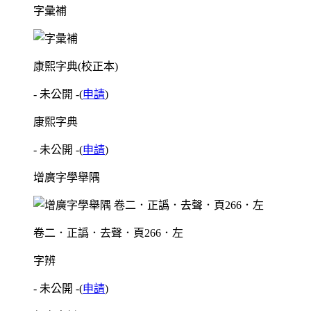
字彙補
康熙字典(校正本)
- 未公開 -
(
申請
)
康熙字典
- 未公開 -
(
申請
)
增廣字學舉隅
卷二．正譌．去聲．頁266．左
字辨
- 未公開 -
(
申請
)