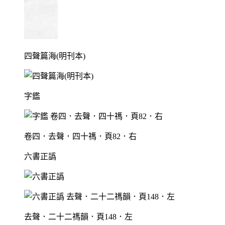
四聲篇海(明刊本)
字鑑
卷四．去聲．四十禡．頁82．右
六書正譌
去聲．二十二禡韻．頁148．左