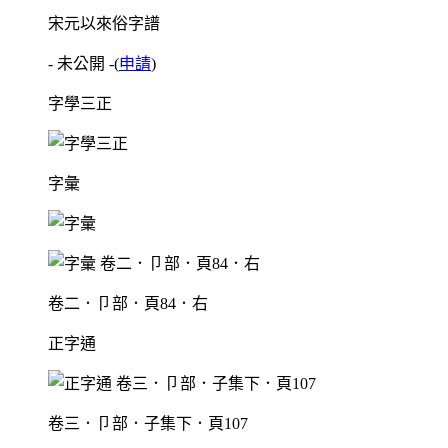
宋元以來俗字譜
- 未公開 -
(
申請
)
字學三正
字彙
卷二．卩部．頁84．右
正字通
卷三．卩部．子集下．頁107