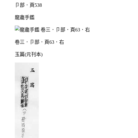
卩部．頁538
龍龕手鑑
卷三．卩部．頁63．右
玉篇(元刊本)