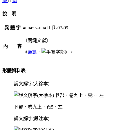
缷
󰨚
䣃
說 明
異 體 字
󰨚
卩-07-09
A00455-004
〔關鍵文獻〕
內 容
《
類篇
．
部》。
形體資料表
說文解字(大徐本)
卪部．卷九上．頁5．左
說文解字(段注本)