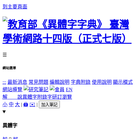
到主要頁面
☰
網站選單
:::
最新消息
常見問題
編輯說明
字典附錄
使用說明
顯示模式
網站導覽
EN
解 說
異體字
附錄字
研訂瀏覽
小
中
大
|
🖨️
✉️
|
加入筆記
異體字