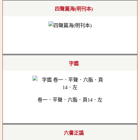
四聲篇海(明刊本)
字鑑
卷一．平聲．六脂．頁14．左
六書正譌