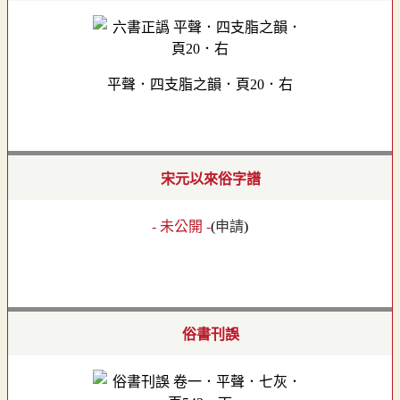
平聲．四支脂之韻．頁20．右
宋元以來俗字譜
- 未公開 -
(
申請
)
俗書刊誤