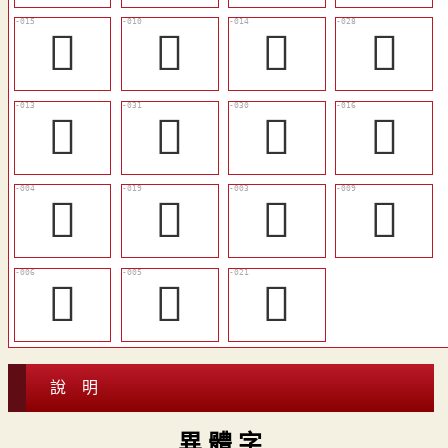
󶝚
󶝖
󶝙
󶝢
󶝘
󶝤
󶝣
󶝛
󶝒
󶝜
𨿽
󶝕
󶝔
󶝓
󶝝
說 明
異 體 字