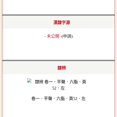
漢隸字源
- 未公開 -
(
申請
)
隸辨
卷一．平聲．六脂．頁52．左