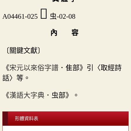
󶝟
A04461-025
虫-02-08
內 容
〔關鍵文獻〕
《
宋元以來俗字譜
．隹部》引〈取經詩
話〉等。
《
漢語大字典
．虫部》。
形體資料表