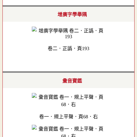
增廣字學舉隅
卷二．正譌．頁193
彙音寶鑑
卷一．規上平聲．頁68．右