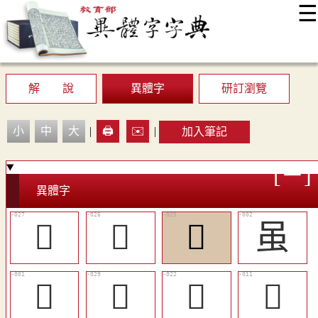
☰
:::
最新消息
常見問題
編輯說明
字典附錄
使用說明
顯示模式
網站導覽
EN
解 說
異體字
研訂瀏覽
小
中
大
|
🖨️
✉️
|
加入筆記
異體字
󶝡
󶝠
󶝟
虽
𧐌
𨾡
󶝞
󶝗